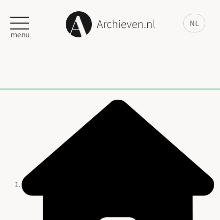
NL
menu