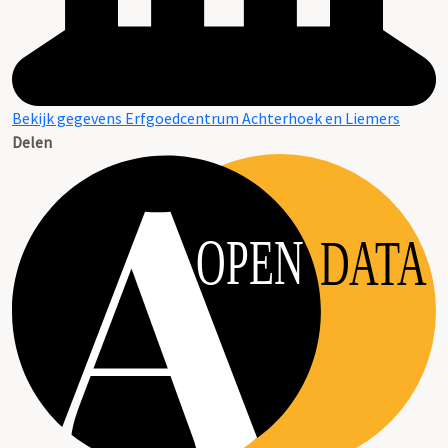
Bekijk gegevens Erfgoedcentrum Achterhoek en Liemers
Delen
OPEN
DATA