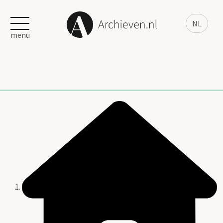
NL
menu