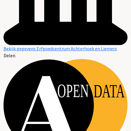
Bekijk gegevens Erfgoedcentrum Achterhoek en Liemers
Delen
OPEN
DATA