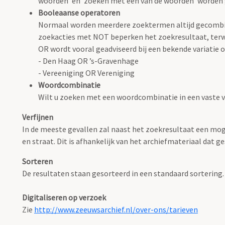
woorden' en 'zoeken met één van de woorden' worden
Booleaanse operatoren
Normaal worden meerdere zoektermen altijd gecombin
zoekacties met NOT beperken het zoekresultaat, terwi
OR wordt vooral geadviseerd bij een bekende variatie op
- Den Haag OR ’s-Gravenhage
- Vereeniging OR Vereniging
Woordcombinatie
Wilt u zoeken met een woordcombinatie in een vaste 
Verfijnen
In de meeste gevallen zal naast het zoekresultaat een mog
en straat. Dit is afhankelijk van het archiefmateriaal dat ge
Sorteren
De resultaten staan gesorteerd in een standaard sortering.
Digitaliseren op verzoek
Zie
http://www.zeeuwsarchief.nl/over-ons/tarieven