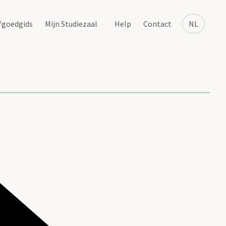
fgoedgids
Mijn Studiezaal
Help
Contact
NL