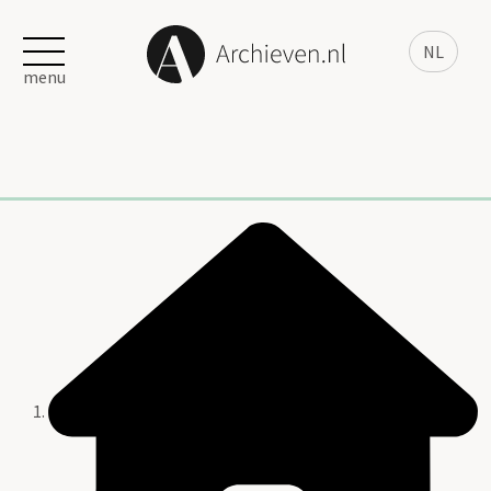
NL
menu