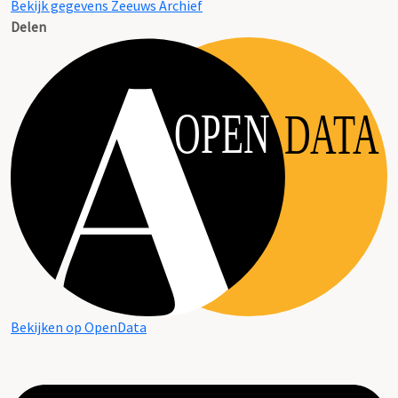
Bekijk gegevens Zeeuws Archief
Delen
OPEN
DATA
Bekijken op OpenData