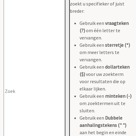
zoekt u specifieker of juist
breder:
Gebruik een
vraagteken
(?)
om één letter te
vervangen.
Gebruik een
sterretje (*)
om meer letters te
vervangen.
Gebruik een
dollarteken
($)
voor uw zoekterm
voor resultaten die op
elkaar lijken.
Gebruik een
minteken (-)
om zoektermen uit te
sluiten.
Gebruik een
Dubbele
aanhalingstekens (" ")
aan het begin en einde