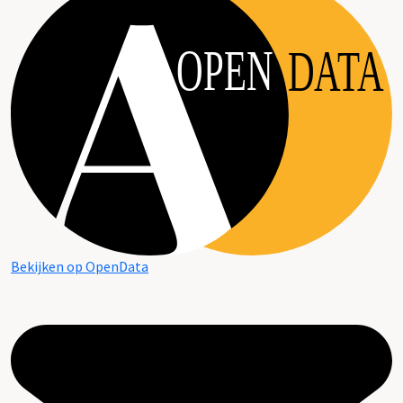
OPEN
DATA
Bekijken op OpenData