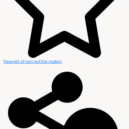
Favoriet of een notitie maken