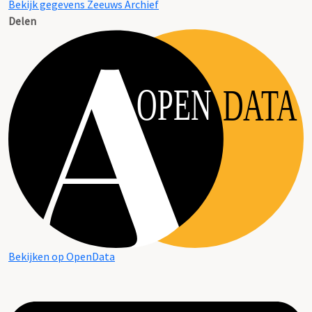
Bekijk gegevens Zeeuws Archief
Delen
OPEN
DATA
Bekijken op OpenData