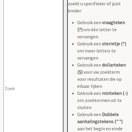
zoekt u specifieker of juist
breder:
Gebruik een
vraagteken
(?)
om één letter te
vervangen.
Gebruik een
sterretje (*)
om meer letters te
vervangen.
Gebruik een
dollarteken
($)
voor uw zoekterm
voor resultaten die op
elkaar lijken.
Gebruik een
minteken (-)
om zoektermen uit te
sluiten.
Gebruik een
Dubbele
aanhalingstekens (" ")
aan het begin en einde