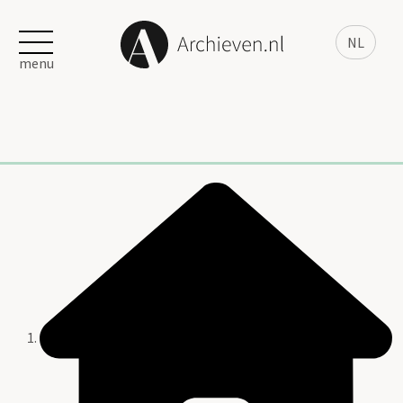
NL
menu