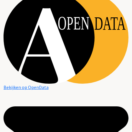
OPEN
DATA
Bekijken op OpenData