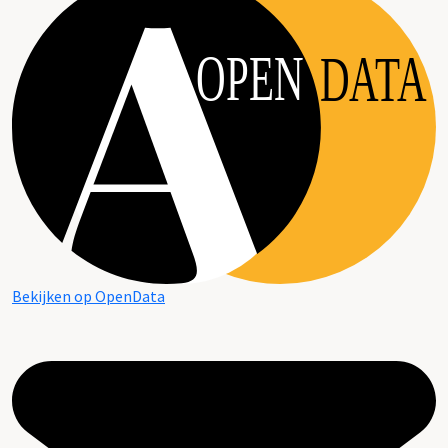
OPEN
DATA
Bekijken op OpenData