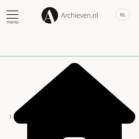
NL
menu