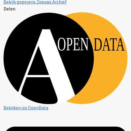
Bekijk gegevens Zeeuws Archief
Delen
OPEN
DATA
Bekijken op OpenData