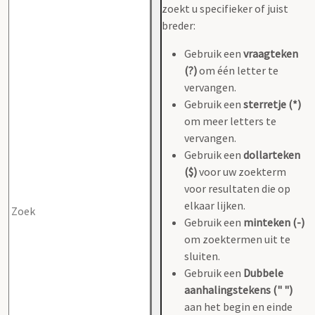
zoekt u specifieker of juist
breder:
Gebruik een
vraagteken
(?)
om één letter te
vervangen.
Gebruik een
sterretje (*)
om meer letters te
vervangen.
Gebruik een
dollarteken
($)
voor uw zoekterm
voor resultaten die op
elkaar lijken.
Gebruik een
minteken (-)
om zoektermen uit te
sluiten.
Gebruik een
Dubbele
aanhalingstekens (" ")
aan het begin en einde