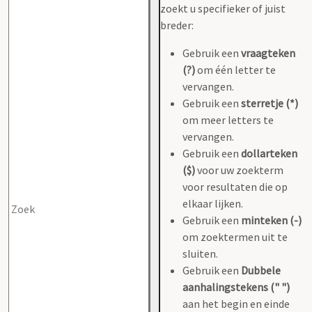
zoekt u specifieker of juist
breder:
Gebruik een
vraagteken
(?)
om één letter te
vervangen.
Gebruik een
sterretje (*)
om meer letters te
vervangen.
Gebruik een
dollarteken
($)
voor uw zoekterm
voor resultaten die op
elkaar lijken.
Gebruik een
minteken (-)
om zoektermen uit te
sluiten.
Gebruik een
Dubbele
aanhalingstekens (" ")
aan het begin en einde