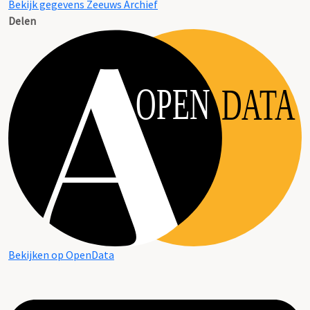
Bekijk gegevens Zeeuws Archief
Delen
OPEN
DATA
Bekijken op OpenData