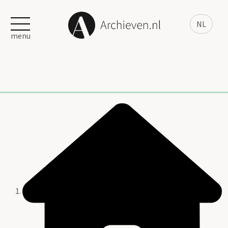
NL
menu