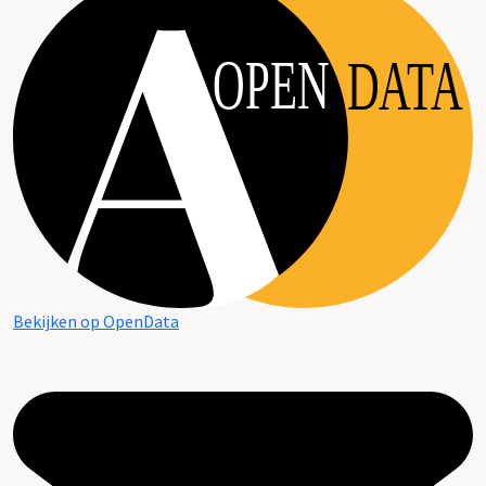
OPEN
DATA
Bekijken op OpenData