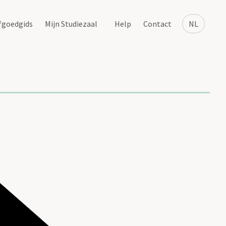
fgoedgids
Mijn Studiezaal
Help
Contact
NL