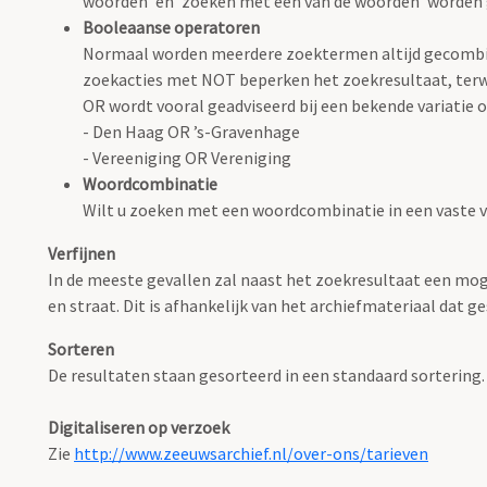
woorden' en 'zoeken met één van de woorden' worden
Booleaanse operatoren
Normaal worden meerdere zoektermen altijd gecombin
zoekacties met NOT beperken het zoekresultaat, terwi
OR wordt vooral geadviseerd bij een bekende variatie op
- Den Haag OR ’s-Gravenhage
- Vereeniging OR Vereniging
Woordcombinatie
Wilt u zoeken met een woordcombinatie in een vaste 
Verfijnen
In de meeste gevallen zal naast het zoekresultaat een mog
en straat. Dit is afhankelijk van het archiefmateriaal dat ge
Sorteren
De resultaten staan gesorteerd in een standaard sortering.
Digitaliseren op verzoek
Zie
http://www.zeeuwsarchief.nl/over-ons/tarieven