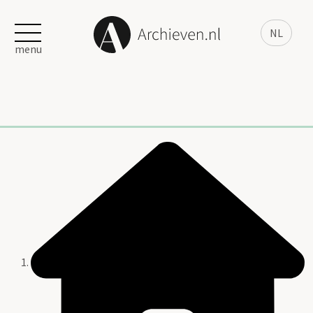
NL
menu