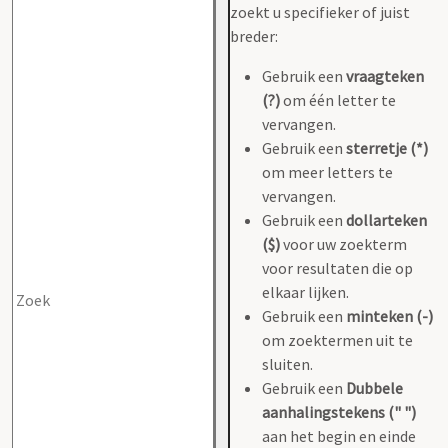
zoekt u specifieker of juist
breder:
Gebruik een
vraagteken
(?)
om één letter te
vervangen.
Gebruik een
sterretje (*)
om meer letters te
vervangen.
Gebruik een
dollarteken
($)
voor uw zoekterm
voor resultaten die op
elkaar lijken.
Gebruik een
minteken (-)
om zoektermen uit te
sluiten.
Gebruik een
Dubbele
aanhalingstekens (" ")
aan het begin en einde