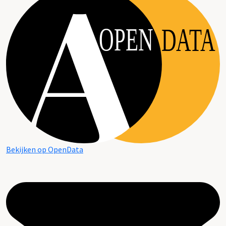
OPEN
DATA
Bekijken op OpenData