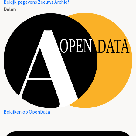
Bekijk gegevens Zeeuws Archief
Delen
OPEN
DATA
Bekijken op OpenData