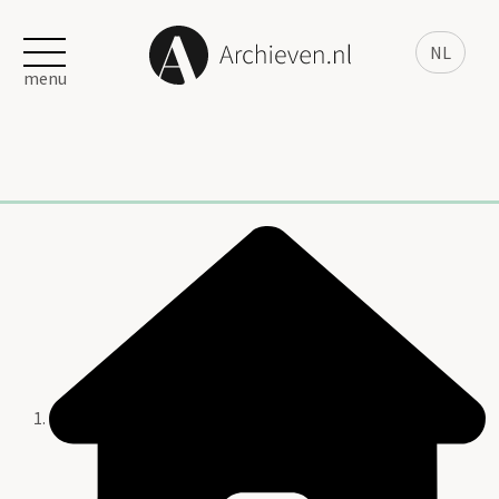
NL
menu