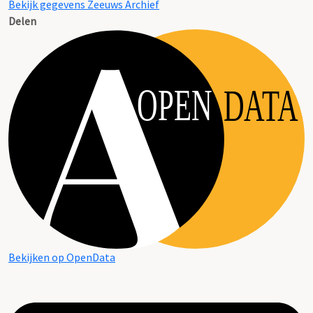
Bekijk gegevens Zeeuws Archief
Delen
OPEN
DATA
Bekijken op OpenData