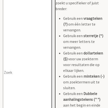
zoekt u specifieker of juist
breder:
Gebruik een
vraagteken
(?)
om één letter te
vervangen.
Gebruik een
sterretje (*)
om meer letters te
vervangen.
Gebruik een
dollarteken
($)
voor uw zoekterm
voor resultaten die op
elkaar lijken.
Gebruik een
minteken (-)
om zoektermen uit te
sluiten.
Gebruik een
Dubbele
aanhalingstekens (" ")
aan het begin en einde