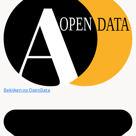
OPEN
DATA
Bekijken op OpenData