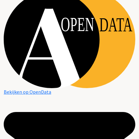
OPEN
DATA
Bekijken op OpenData