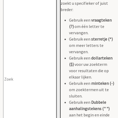
zoekt u specifieker of juist
breder:
Gebruik een
vraagteken
(?)
om één letter te
vervangen.
Gebruik een
sterretje (*)
om meer letters te
vervangen.
Gebruik een
dollarteken
($)
voor uw zoekterm
voor resultaten die op
elkaar lijken.
Gebruik een
minteken (-)
om zoektermen uit te
sluiten.
Gebruik een
Dubbele
aanhalingstekens (" ")
aan het begin en einde