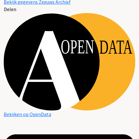
Bekijk gegevens Zeeuws Archief
Delen
OPEN
DATA
Bekijken op OpenData