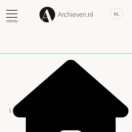
NL
menu