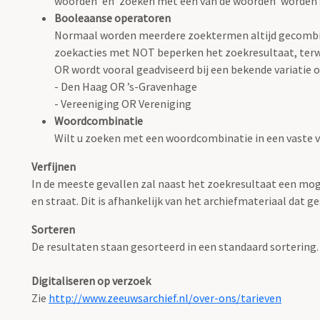
woorden' en 'zoeken met één van de woorden' worden
Booleaanse operatoren
Normaal worden meerdere zoektermen altijd gecombin
zoekacties met NOT beperken het zoekresultaat, terwi
OR wordt vooral geadviseerd bij een bekende variatie op
- Den Haag OR ’s-Gravenhage
- Vereeniging OR Vereniging
Woordcombinatie
Wilt u zoeken met een woordcombinatie in een vaste 
Verfijnen
In de meeste gevallen zal naast het zoekresultaat een mog
en straat. Dit is afhankelijk van het archiefmateriaal dat ge
Sorteren
De resultaten staan gesorteerd in een standaard sortering.
Digitaliseren op verzoek
Zie
http://www.zeeuwsarchief.nl/over-ons/tarieven