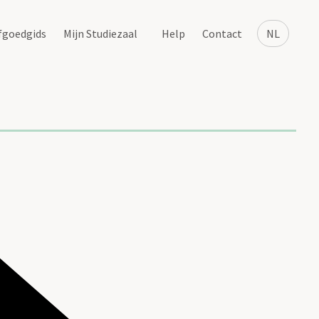
fgoedgids
Mijn Studiezaal
Help
Contact
NL