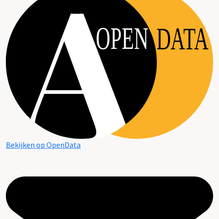
OPEN
DATA
Bekijken op OpenData