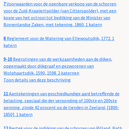
7
Voorwaarden voor de openbare verkoop van de schorren
voor de Zuid-Kraaijertpolder (van Citterspolder), met een
kopie van het octrooi tot bedijking van de Minister van
Binnenlandse Zaken, met tekening, 1860. 1 katern
8
Reglement voor de Watering van Ellewoutsdijk, 1772. 1
katern
9-10
Begrotingen van de werkzaamheden aan de dijken,
opgemaakt door dijkgraaf en gezworenen van
Wolphaartsdijk, 1590, 1598. 2 katernen
Toon details van deze beschrijving
11
Aantekeningen van geschiedkundige aard betreffende de
belasting, speciaal die der verponding of 100ste en 200ste
penning, zijnde 42 procent op de tienden in Zeeland, [1800-
1850]. 1 katern
12
Bestek voor de indijking van de schorren van Rilland, Bath