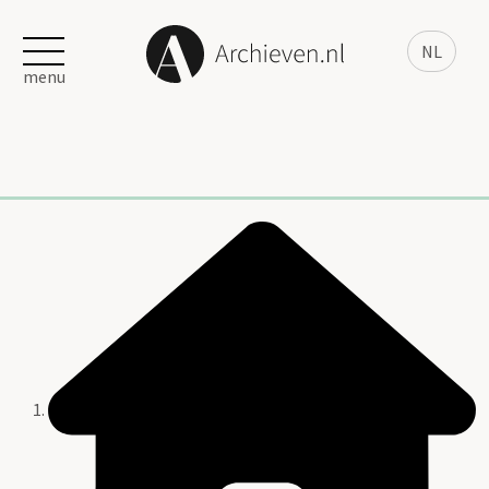
NL
menu