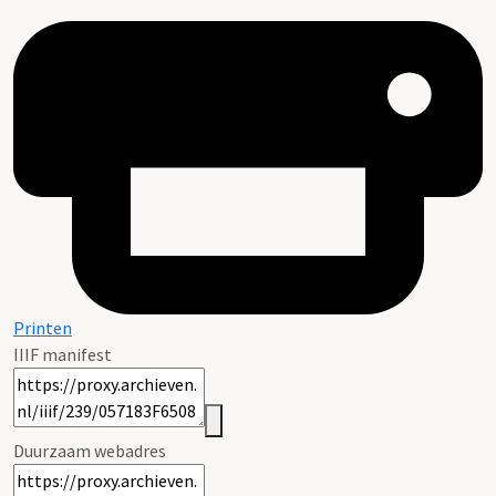
Printen
IIIF manifest
Duurzaam webadres