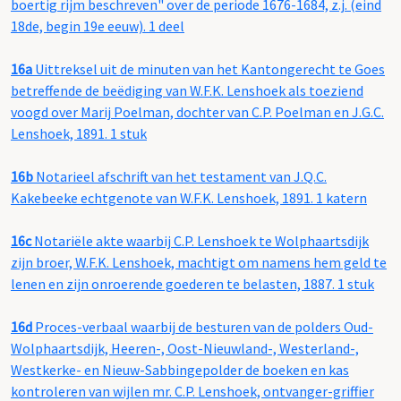
boertig rijm beschreven" over de periode 1676-1684, z.j. (eind
18de, begin 19e eeuw). 1 deel
16a
Uittreksel uit de minuten van het Kantongerecht te Goes
betreffende de beëdiging van W.F.K. Lenshoek als toeziend
voogd over Marij Poelman, dochter van C.P. Poelman en J.G.C.
Lenshoek, 1891. 1 stuk
16b
Notarieel afschrift van het testament van J.Q.C.
Kakebeeke echtgenote van W.F.K. Lenshoek, 1891. 1 katern
16c
Notariële akte waarbij C.P. Lenshoek te Wolphaartsdijk
zijn broer, W.F.K. Lenshoek, machtigt om namens hem geld te
lenen en zijn onroerende goederen te belasten, 1887. 1 stuk
16d
Proces-verbaal waarbij de besturen van de polders Oud-
Wolphaartsdijk, Heeren-, Oost-Nieuwland-, Westerland-,
Westkerke- en Nieuw-Sabbingepolder de boeken en kas
kontroleren van wijlen mr. C.P. Lenshoek, ontvanger-griffier