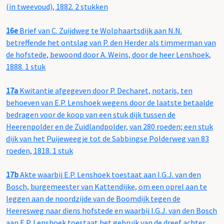
(in tweevoud), 1882. 2 stukken
16e
Brief van C. Zuijdweg te Wolphaartsdijk aan N.N.
betreffende het ontslag van P. den Herder als timmerman van
de hofstede, bewoond door A. Weins, door de heer Lenshoek,
1888. 1 stuk
17a
Kwitantie afgegeven door P. Decharet, notaris, ten
behoeven van E.P. Lenshoek wegens door de laatste betaalde
bedragen voor de koop van een stuk dijk tussen de
Heerenpolder en de Zuidlandpolder, van 280 roeden; een stuk
dijk van het Puijeweegje tot de Sabbingse Polderweg van 83
roeden, 1818. 1 stuk
17b
Akte waarbij E.P. Lenshoek toestaat aan I.G.J. van den
Bosch, burgemeester van Kattendijke, om een oprel aan te
leggen aan de noordzijde van de Boomdijk tegen de
Heeresweg naar diens hofstede en waarbij I.G.J. van den Bosch
aan E.P. Lenshoek toestaat het gebruik van de dreef achter