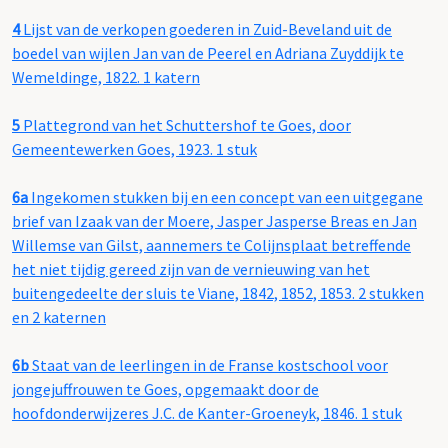
4
Lijst van de verkopen goederen in Zuid-Beveland uit de
boedel van wijlen Jan van de Peerel en Adriana Zuyddijk te
Wemeldinge, 1822. 1 katern
5
Plattegrond van het Schuttershof te Goes, door
Gemeentewerken Goes, 1923. 1 stuk
6a
Ingekomen stukken bij en een concept van een uitgegane
brief van Izaak van der Moere, Jasper Jasperse Breas en Jan
Willemse van Gilst, aannemers te Colijnsplaat betreffende
het niet tijdig gereed zijn van de vernieuwing van het
buitengedeelte der sluis te Viane, 1842, 1852, 1853. 2 stukken
en 2 katernen
6b
Staat van de leerlingen in de Franse kostschool voor
jongejuffrouwen te Goes, opgemaakt door de
hoofdonderwijzeres J.C. de Kanter-Groeneyk, 1846. 1 stuk