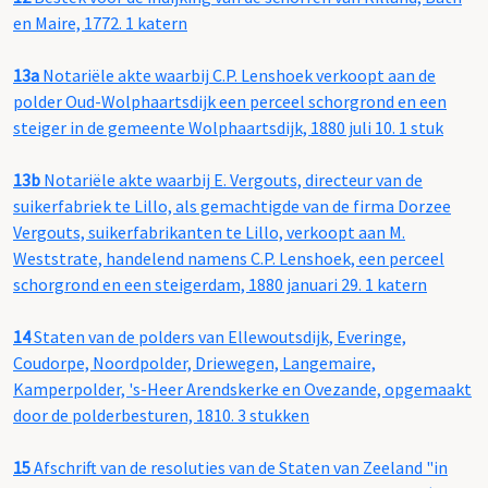
en Maire, 1772. 1 katern
13a
Notariële akte waarbij C.P. Lenshoek verkoopt aan de
polder Oud-Wolphaartsdijk een perceel schorgrond en een
steiger in de gemeente Wolphaartsdijk, 1880 juli 10. 1 stuk
13b
Notariële akte waarbij E. Vergouts, directeur van de
suikerfabriek te Lillo, als gemachtigde van de firma Dorzee
Vergouts, suikerfabrikanten te Lillo, verkoopt aan M.
Weststrate, handelend namens C.P. Lenshoek, een perceel
schorgrond en een steigerdam, 1880 januari 29. 1 katern
14
Staten van de polders van Ellewoutsdijk, Everinge,
Coudorpe, Noordpolder, Driewegen, Langemaire,
Kamperpolder, 's-Heer Arendskerke en Ovezande, opgemaakt
door de polderbesturen, 1810. 3 stukken
15
Afschrift van de resoluties van de Staten van Zeeland "in