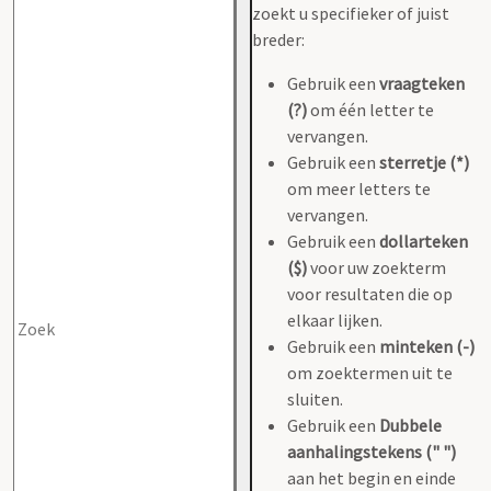
zoekt u specifieker of juist
breder:
Gebruik een
vraagteken
(?)
om één letter te
vervangen.
Gebruik een
sterretje (*)
om meer letters te
vervangen.
Gebruik een
dollarteken
($)
voor uw zoekterm
voor resultaten die op
elkaar lijken.
Gebruik een
minteken (-)
om zoektermen uit te
sluiten.
Gebruik een
Dubbele
aanhalingstekens (" ")
aan het begin en einde