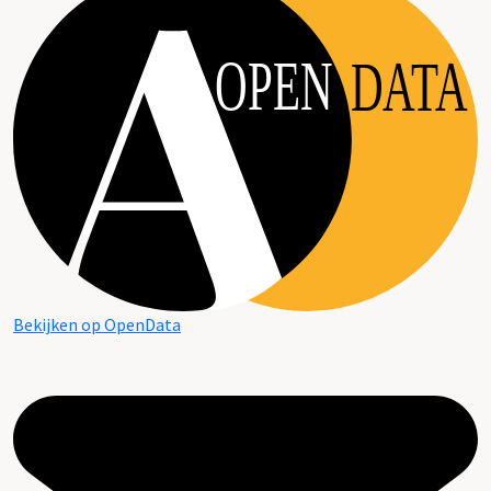
OPEN
DATA
Bekijken op OpenData