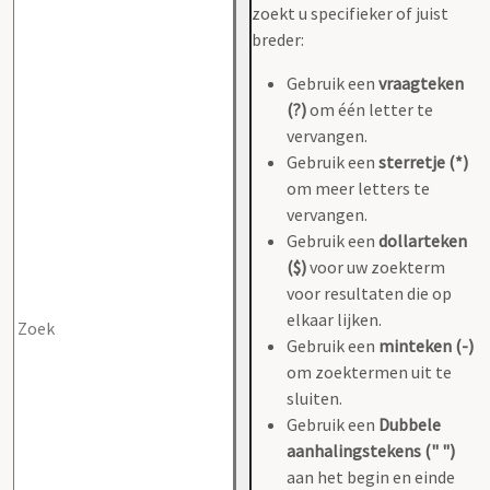
zoekt u specifieker of juist
breder:
Gebruik een
vraagteken
(?)
om één letter te
vervangen.
Gebruik een
sterretje (*)
om meer letters te
vervangen.
Gebruik een
dollarteken
($)
voor uw zoekterm
voor resultaten die op
elkaar lijken.
Gebruik een
minteken (-)
om zoektermen uit te
sluiten.
Gebruik een
Dubbele
aanhalingstekens (" ")
aan het begin en einde