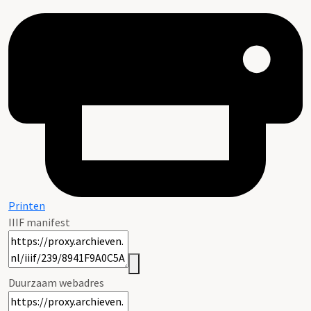
Printen
IIIF manifest
Duurzaam webadres