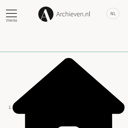
NL
menu