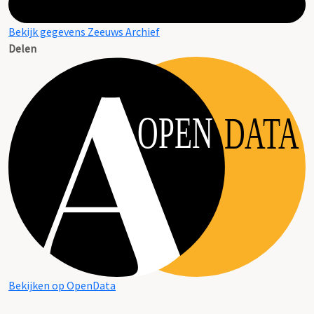
Bekijk gegevens Zeeuws Archief
Delen
OPEN
DATA
Bekijken op OpenData