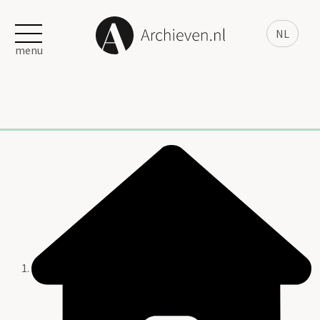
NL
menu