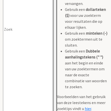
vervangen.
Gebruik een
dollarteken
($)
voor uw zoekterm
voor resultaten die op
elkaar lijken.
Gebruik een
minteken (-)
om zoektermen uit te
sluiten.
Gebruik een
Dubbele
aanhalingstekens (" ")
aan het begin en einde
van uw zoektermen om
naar de exacte
combinatie van woorden
te zoeken.
Voorbeelden van het gebruik
van deze leestekens en meer
zoektips vindt u
hier
.