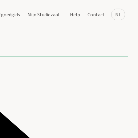
fgoedgids
Mijn Studiezaal
Help
Contact
NL