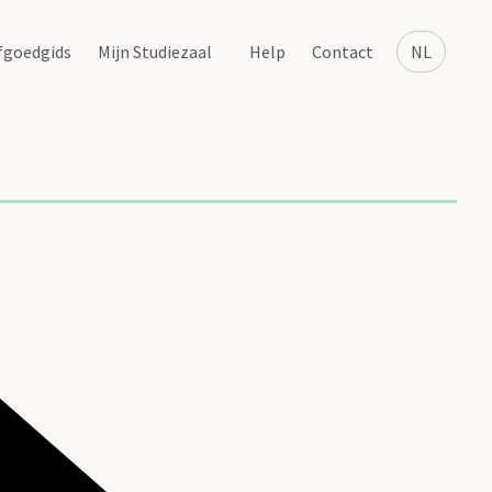
fgoedgids
Mijn Studiezaal
Help
Contact
NL