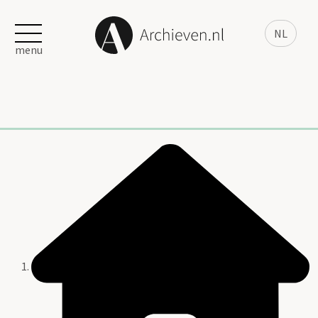
NL
menu