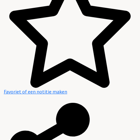
Favoriet of een notitie maken