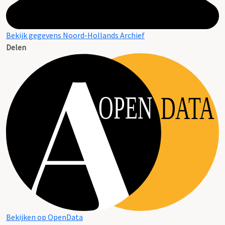
Bekijk gegevens Noord-Hollands Archief
Delen
OPEN
DATA
Bekijken op OpenData