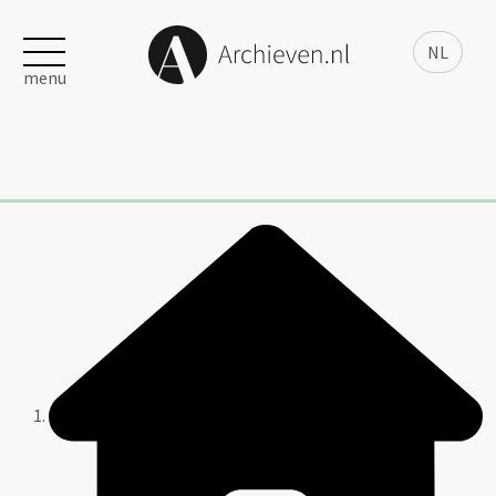
NL
menu