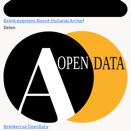
Bekijk gegevens Noord-Hollands Archief
Delen
OPEN
DATA
Bekijken op OpenData