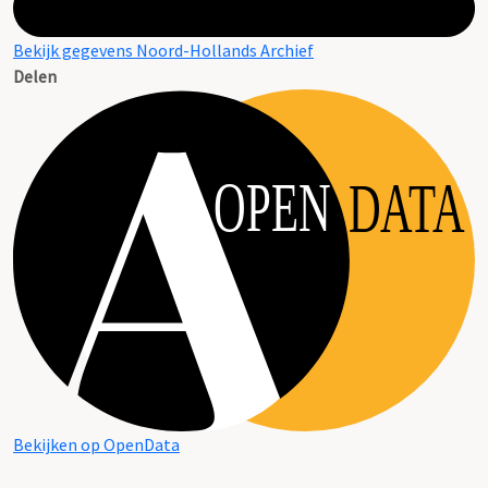
Bekijk gegevens Noord-Hollands Archief
Delen
OPEN
DATA
Bekijken op OpenData