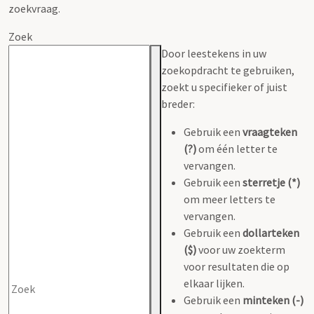
zoekvraag.
Zoek
Door leestekens in uw
zoekopdracht te gebruiken,
zoekt u specifieker of juist
breder:
Gebruik een
vraagteken
(?)
om één letter te
vervangen.
Gebruik een
sterretje (*)
om meer letters te
vervangen.
Gebruik een
dollarteken
($)
voor uw zoekterm
voor resultaten die op
elkaar lijken.
Gebruik een
minteken (-)