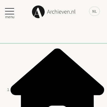
NL
menu