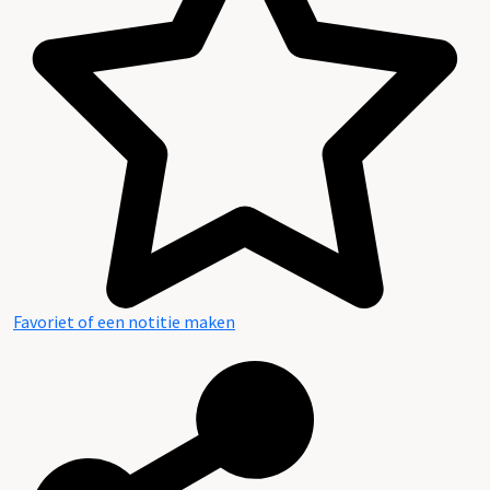
Favoriet of een notitie maken