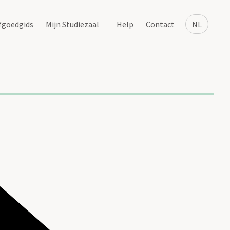
fgoedgids
Mijn Studiezaal
Help
Contact
NL