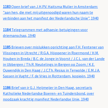
1183
Open brief van J.H.P.V. Haitsma Mulier in Amsterdam:
"aan hen, die met mij uitgenoodigd waren hun naam te
verbinden aan het manifest der Nederlandsche Unie", 1940
1184
Telegrammen met adhaesie-betuigingen voor
driemanschap, 1940
1185
Brieven over mislukken oprichting aan F.H. Fentener van
Vlissingen in Utrecht / R.G.A. Höppener in Roermond / H.M.
Houben in Breda / B.C. de Jonge in Voorst / J.C.L. van der Lande
in Ubbergen / Th.R. Neutelings in Bergen op Zoom / K.E.
Ouwendijk in Den Haag / J.C.Th. Resius in Terwolde / E.M.J.A.
Sassen in Vught / F. de Vries in Rotterdam, kopieën, 1940
1186
Brief van ir G.J. Heijmeijer in Den Haag, secretaris
Katholieke Nederlandse Boeren- en Tuindersbond, over
noodzaak krachtig manifest Nederlandse Unie, 1940