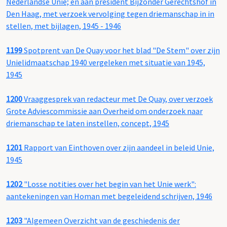
Nederlandse Unie; en aan president Bijzonder Gerechtshof in
Den Haag, met verzoek vervolging tegen driemanschap in in
stellen, met bijlagen, 1945 - 1946
1199
Spotprent van De Quay voor het blad "De Stem" over zijn
Unielidmaatschap 1940 vergeleken met situatie van 1945,
1945
1200
Vraaggesprek van redacteur met De Quay, over verzoek
Grote Adviescommissie aan Overheid om onderzoek naar
driemanschap te laten instellen, concept, 1945
1201
Rapport van Einthoven over zijn aandeel in beleid Unie,
1945
1202
"Losse notities over het begin van het Unie werk":
aantekeningen van Homan met begeleidend schrijven, 1946
1203
"Algemeen Overzicht van de geschiedenis der