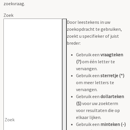
zoekvraag.
Zoek
Door leestekens in uw
zoekopdracht te gebruiken,
zoekt u specifieker of juist
breder:
Gebruik een
vraagteken
(?)
om één letter te
vervangen.
Gebruik een
sterretje (*)
om meer letters te
vervangen.
Gebruik een
dollarteken
($)
voor uw zoekterm
voor resultaten die op
elkaar lijken.
Gebruik een
minteken (-)