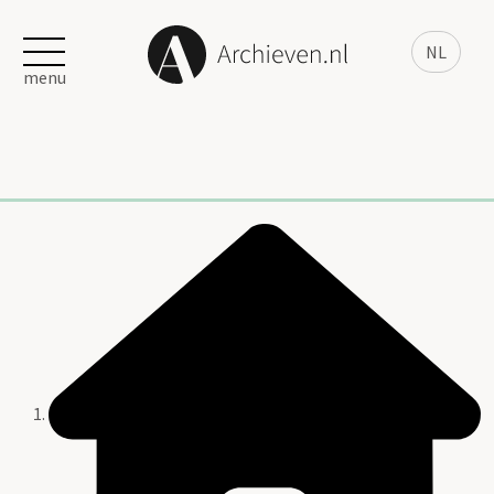
NL
menu