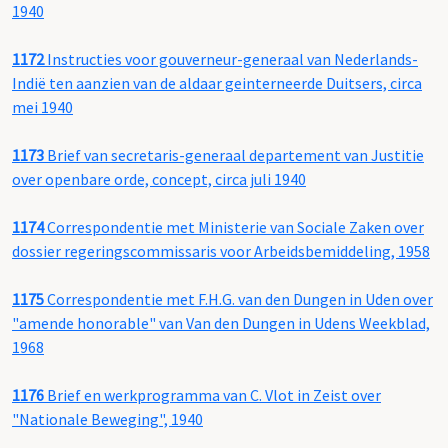
1940
1172
Instructies voor gouverneur-generaal van Nederlands-
Indië ten aanzien van de aldaar geinterneerde Duitsers, circa
mei 1940
1173
Brief van secretaris-generaal departement van Justitie
over openbare orde, concept, circa juli 1940
1174
Correspondentie met Ministerie van Sociale Zaken over
dossier regeringscommissaris voor Arbeidsbemiddeling, 1958
1175
Correspondentie met F.H.G. van den Dungen in Uden over
"amende honorable" van Van den Dungen in Udens Weekblad,
1968
1176
Brief en werkprogramma van C. Vlot in Zeist over
"Nationale Beweging", 1940