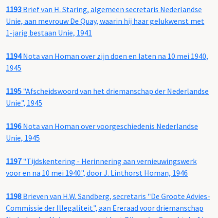
1193
Brief van H. Staring, algemeen secretaris Nederlandse
Unie, aan mevrouw De Quay, waarin hij haar gelukwenst met
1-jarig bestaan Unie, 1941
1194
Nota van Homan over zijn doen en laten na 10 mei 1940,
1945
1195
"Afscheidswoord van het driemanschap der Nederlandse
Unie", 1945
1196
Nota van Homan over voorgeschiedenis Nederlandse
Unie, 1945
1197
"Tijdskentering - Herinnering aan vernieuwingswerk
voor en na 10 mei 1940", door J. Linthorst Homan, 1946
1198
Brieven van H.W. Sandberg, secretaris "De Groote Advies-
Commissie der Illegaliteit", aan Ereraad voor driemanschap