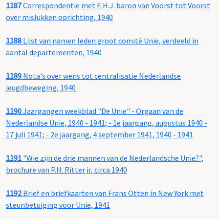
1187
Correspondentie met E.H.J. baron van Voorst tot Voorst
over mislukken oprichting, 1940
1188
Lijst van namen leden groot comité Unie, verdeeld in
aantal departementen, 1940
1189
Nota's over wens tot centralisatie Nederlandse
jeugdbeweging, 1940
1190
Jaargangen weekblad "De Unie" - Orgaan van de
Nederlandse Unie, 1940 - 1941; - 1e jaargang, augustus 1940 -
17 juli 1941; - 2e jaargang, 4 september 1941, 1940 - 1941
1191
"Wie zijn de drie mannen van de Nederlandsche Unie?",
brochure van P.H. Ritter jr, circa 1940
1192
Brief en briefkaarten van Frans Otten in New York met
steunbetuiging voor Unie, 1941