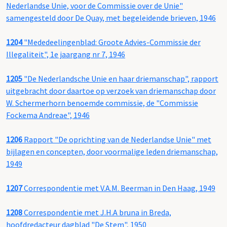
Nederlandse Unie, voor de Commissie over de Unie"
samengesteld door De Quay, met begeleidende brieven, 1946
1204
"Mededeelingenblad: Groote Advies-Commissie der
Illegaliteit", 1e jaargang nr 7, 1946
1205
"De Nederlandsche Unie en haar driemanschap", rapport
uitgebracht door daartoe op verzoek van driemanschap door
W. Schermerhorn benoemde commissie, de "Commissie
Fockema Andreae", 1946
1206
Rapport "De oprichting van de Nederlandse Unie" met
bijlagen en concepten, door voormalige leden driemanschap,
1949
1207
Correspondentie met V.A.M. Beerman in Den Haag, 1949
1208
Correspondentie met J.H.A bruna in Breda,
hoofdredacteur dagblad "De Stem", 1950