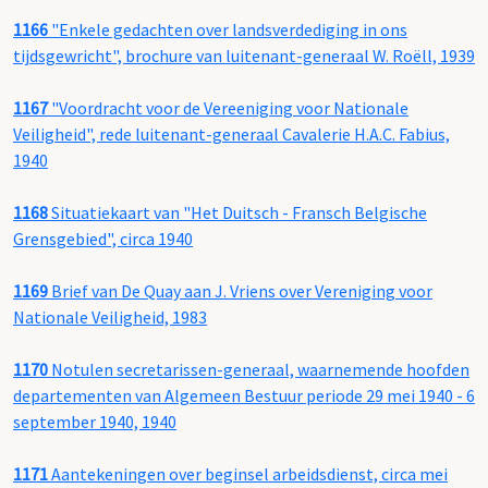
1166
"Enkele gedachten over landsverdediging in ons
tijdsgewricht", brochure van luitenant-generaal W. Roëll, 1939
1167
"Voordracht voor de Vereeniging voor Nationale
Veiligheid", rede luitenant-generaal Cavalerie H.A.C. Fabius,
1940
1168
Situatiekaart van "Het Duitsch - Fransch Belgische
Grensgebied", circa 1940
1169
Brief van De Quay aan J. Vriens over Vereniging voor
Nationale Veiligheid, 1983
1170
Notulen secretarissen-generaal, waarnemende hoofden
departementen van Algemeen Bestuur periode 29 mei 1940 - 6
september 1940, 1940
1171
Aantekeningen over beginsel arbeidsdienst, circa mei