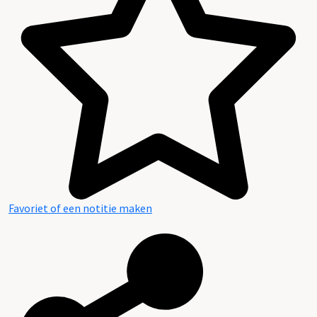
Favoriet of een notitie maken