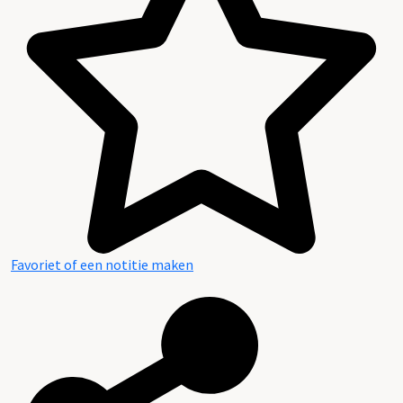
Favoriet of een notitie maken