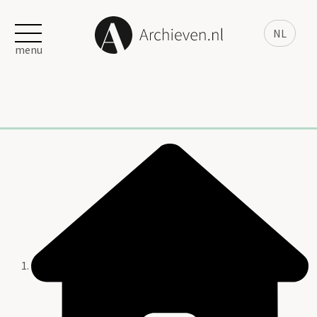
NL
menu