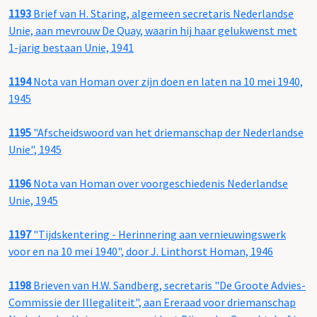
1193
Brief van H. Staring, algemeen secretaris Nederlandse
Unie, aan mevrouw De Quay, waarin hij haar gelukwenst met
1-jarig bestaan Unie, 1941
1194
Nota van Homan over zijn doen en laten na 10 mei 1940,
1945
1195
"Afscheidswoord van het driemanschap der Nederlandse
Unie", 1945
1196
Nota van Homan over voorgeschiedenis Nederlandse
Unie, 1945
1197
"Tijdskentering - Herinnering aan vernieuwingswerk
voor en na 10 mei 1940", door J. Linthorst Homan, 1946
1198
Brieven van H.W. Sandberg, secretaris "De Groote Advies-
Commissie der Illegaliteit", aan Ereraad voor driemanschap