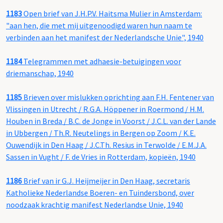
1183
Open brief van J.H.P.V. Haitsma Mulier in Amsterdam:
"aan hen, die met mij uitgenoodigd waren hun naam te
verbinden aan het manifest der Nederlandsche Unie", 1940
1184
Telegrammen met adhaesie-betuigingen voor
driemanschap, 1940
1185
Brieven over mislukken oprichting aan F.H. Fentener van
Vlissingen in Utrecht / R.G.A. Höppener in Roermond / H.M.
Houben in Breda / B.C. de Jonge in Voorst / J.C.L. van der Lande
in Ubbergen / Th.R. Neutelings in Bergen op Zoom / K.E.
Ouwendijk in Den Haag / J.C.Th. Resius in Terwolde / E.M.J.A.
Sassen in Vught / F. de Vries in Rotterdam, kopieën, 1940
1186
Brief van ir G.J. Heijmeijer in Den Haag, secretaris
Katholieke Nederlandse Boeren- en Tuindersbond, over
noodzaak krachtig manifest Nederlandse Unie, 1940