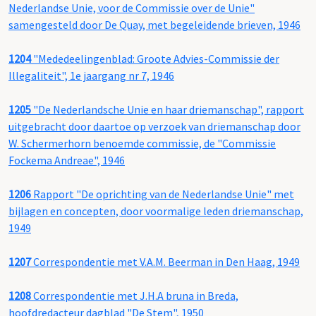
Nederlandse Unie, voor de Commissie over de Unie"
samengesteld door De Quay, met begeleidende brieven, 1946
1204
"Mededeelingenblad: Groote Advies-Commissie der
Illegaliteit", 1e jaargang nr 7, 1946
1205
"De Nederlandsche Unie en haar driemanschap", rapport
uitgebracht door daartoe op verzoek van driemanschap door
W. Schermerhorn benoemde commissie, de "Commissie
Fockema Andreae", 1946
1206
Rapport "De oprichting van de Nederlandse Unie" met
bijlagen en concepten, door voormalige leden driemanschap,
1949
1207
Correspondentie met V.A.M. Beerman in Den Haag, 1949
1208
Correspondentie met J.H.A bruna in Breda,
hoofdredacteur dagblad "De Stem", 1950