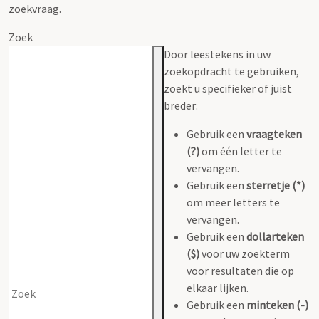
zoekvraag.
Zoek
Door leestekens in uw
zoekopdracht te gebruiken,
zoekt u specifieker of juist
breder:
Gebruik een
vraagteken
(?)
om één letter te
vervangen.
Gebruik een
sterretje (*)
om meer letters te
vervangen.
Gebruik een
dollarteken
($)
voor uw zoekterm
voor resultaten die op
elkaar lijken.
Gebruik een
minteken (-)