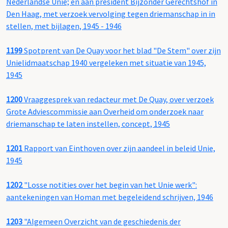
Nederlandse Unie; en aan president Bijzonder Gerechtshof in
Den Haag, met verzoek vervolging tegen driemanschap in in
stellen, met bijlagen, 1945 - 1946
1199
Spotprent van De Quay voor het blad "De Stem" over zijn
Unielidmaatschap 1940 vergeleken met situatie van 1945,
1945
1200
Vraaggesprek van redacteur met De Quay, over verzoek
Grote Adviescommissie aan Overheid om onderzoek naar
driemanschap te laten instellen, concept, 1945
1201
Rapport van Einthoven over zijn aandeel in beleid Unie,
1945
1202
"Losse notities over het begin van het Unie werk":
aantekeningen van Homan met begeleidend schrijven, 1946
1203
"Algemeen Overzicht van de geschiedenis der