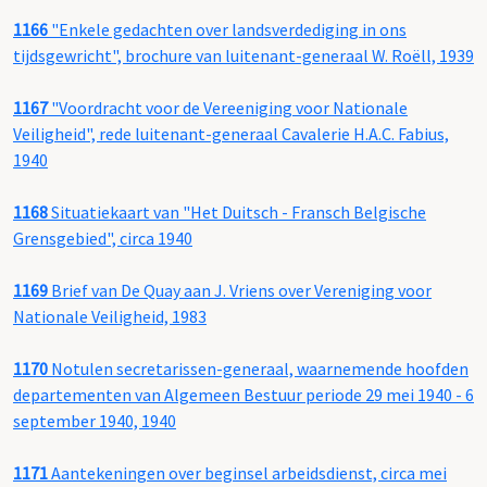
1166
"Enkele gedachten over landsverdediging in ons
tijdsgewricht", brochure van luitenant-generaal W. Roëll, 1939
1167
"Voordracht voor de Vereeniging voor Nationale
Veiligheid", rede luitenant-generaal Cavalerie H.A.C. Fabius,
1940
1168
Situatiekaart van "Het Duitsch - Fransch Belgische
Grensgebied", circa 1940
1169
Brief van De Quay aan J. Vriens over Vereniging voor
Nationale Veiligheid, 1983
1170
Notulen secretarissen-generaal, waarnemende hoofden
departementen van Algemeen Bestuur periode 29 mei 1940 - 6
september 1940, 1940
1171
Aantekeningen over beginsel arbeidsdienst, circa mei