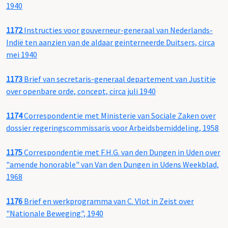
1940
1172
Instructies voor gouverneur-generaal van Nederlands-
Indië ten aanzien van de aldaar geinterneerde Duitsers, circa
mei 1940
1173
Brief van secretaris-generaal departement van Justitie
over openbare orde, concept, circa juli 1940
1174
Correspondentie met Ministerie van Sociale Zaken over
dossier regeringscommissaris voor Arbeidsbemiddeling, 1958
1175
Correspondentie met F.H.G. van den Dungen in Uden over
"amende honorable" van Van den Dungen in Udens Weekblad,
1968
1176
Brief en werkprogramma van C. Vlot in Zeist over
"Nationale Beweging", 1940