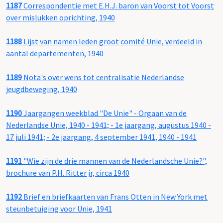
1187
Correspondentie met E.H.J. baron van Voorst tot Voorst
over mislukken oprichting, 1940
1188
Lijst van namen leden groot comité Unie, verdeeld in
aantal departementen, 1940
1189
Nota's over wens tot centralisatie Nederlandse
jeugdbeweging, 1940
1190
Jaargangen weekblad "De Unie" - Orgaan van de
Nederlandse Unie, 1940 - 1941; - 1e jaargang, augustus 1940 -
17 juli 1941; - 2e jaargang, 4 september 1941, 1940 - 1941
1191
"Wie zijn de drie mannen van de Nederlandsche Unie?",
brochure van P.H. Ritter jr, circa 1940
1192
Brief en briefkaarten van Frans Otten in New York met
steunbetuiging voor Unie, 1941