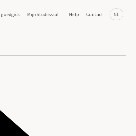
fgoedgids
Mijn Studiezaal
Help
Contact
NL