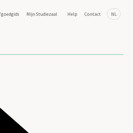
fgoedgids
Mijn Studiezaal
Help
Contact
NL