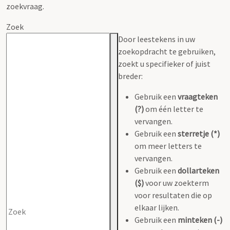
zoekvraag.
Zoek
Door leestekens in uw
zoekopdracht te gebruiken,
zoekt u specifieker of juist
breder:
Gebruik een
vraagteken
(?)
om één letter te
vervangen.
Gebruik een
sterretje (*)
om meer letters te
vervangen.
Gebruik een
dollarteken
($)
voor uw zoekterm
voor resultaten die op
elkaar lijken.
Gebruik een
minteken (-)