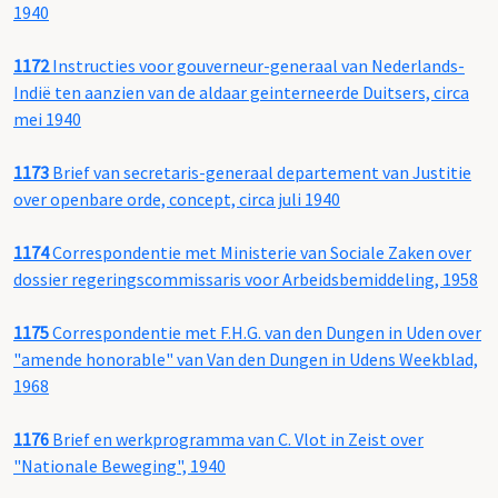
1940
1172
Instructies voor gouverneur-generaal van Nederlands-
Indië ten aanzien van de aldaar geinterneerde Duitsers, circa
mei 1940
1173
Brief van secretaris-generaal departement van Justitie
over openbare orde, concept, circa juli 1940
1174
Correspondentie met Ministerie van Sociale Zaken over
dossier regeringscommissaris voor Arbeidsbemiddeling, 1958
1175
Correspondentie met F.H.G. van den Dungen in Uden over
"amende honorable" van Van den Dungen in Udens Weekblad,
1968
1176
Brief en werkprogramma van C. Vlot in Zeist over
"Nationale Beweging", 1940