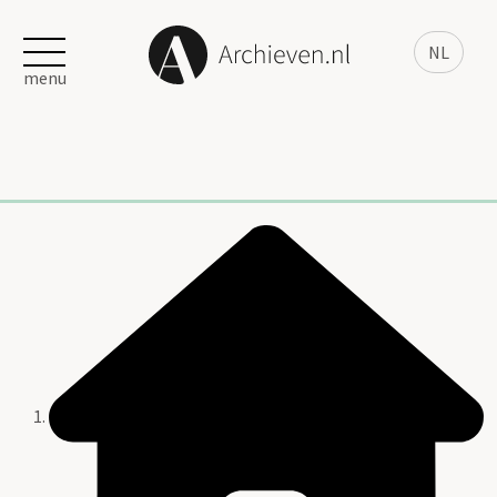
NL
menu