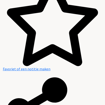
Favoriet of een notitie maken