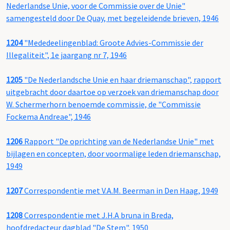
Nederlandse Unie, voor de Commissie over de Unie"
samengesteld door De Quay, met begeleidende brieven, 1946
1204
"Mededeelingenblad: Groote Advies-Commissie der
Illegaliteit", 1e jaargang nr 7, 1946
1205
"De Nederlandsche Unie en haar driemanschap", rapport
uitgebracht door daartoe op verzoek van driemanschap door
W. Schermerhorn benoemde commissie, de "Commissie
Fockema Andreae", 1946
1206
Rapport "De oprichting van de Nederlandse Unie" met
bijlagen en concepten, door voormalige leden driemanschap,
1949
1207
Correspondentie met V.A.M. Beerman in Den Haag, 1949
1208
Correspondentie met J.H.A bruna in Breda,
hoofdredacteur dagblad "De Stem", 1950