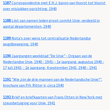
1187
Correspondentie met E.H.J. baron van Voorst tot Voorst
over mislukken oprichting, 1940
1188
Lijst van namen leden groot comité Unie, verdeeld in
aantal departementen, 1940
1189
Nota's over wens tot centralisatie Nederlandse
jeugdbeweging, 1940
1190
Jaargangen weekblad "De Unie" - Orgaan van de
Nederlandse Unie, 1940 - 1941; - 1e jaargang, augustus 1940 -
17 juli 1941; - 2e jaargang, 4 september 1941, 1940 - 1941
1191
"Wie zijn de drie mannen van de Nederlandsche Unie?",
brochure van P.H. Ritter jr, circa 1940
1192
Brief en briefkaarten van Frans Otten in New York met
steunbetuiging voor Unie, 1941