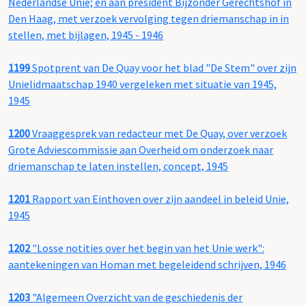
Nederlandse Unie; en aan president Bijzonder Gerechtshof in
Den Haag, met verzoek vervolging tegen driemanschap in in
stellen, met bijlagen, 1945 - 1946
1199
Spotprent van De Quay voor het blad "De Stem" over zijn
Unielidmaatschap 1940 vergeleken met situatie van 1945,
1945
1200
Vraaggesprek van redacteur met De Quay, over verzoek
Grote Adviescommissie aan Overheid om onderzoek naar
driemanschap te laten instellen, concept, 1945
1201
Rapport van Einthoven over zijn aandeel in beleid Unie,
1945
1202
"Losse notities over het begin van het Unie werk":
aantekeningen van Homan met begeleidend schrijven, 1946
1203
"Algemeen Overzicht van de geschiedenis der