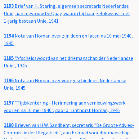
1193
Brief van H. Staring, algemeen secretaris Nederlandse
Unie, aan mevrouw De Quay, waarin hij haar gelukwenst met
1-jarig bestaan Unie, 1941
1194
Nota van Homan over zijn doen en laten na 10 mei 1940,
1945
1195
"Afscheidswoord van het driemanschap der Nederlandse
Unie", 1945
1196
Nota van Homan over voorgeschiedenis Nederlandse
Unie, 1945
1197
"Tijdskentering - Herinnering aan vernieuwingswerk
voor en na 10 mei 1940", door J. Linthorst Homan, 1946
1198
Brieven van H.W. Sandberg, secretaris "De Groote Advies-
Commissie der Illegaliteit", aan Ereraad voor driemanschap