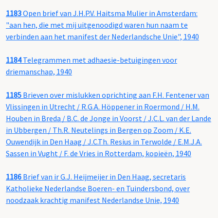
1183
Open brief van J.H.P.V. Haitsma Mulier in Amsterdam:
"aan hen, die met mij uitgenoodigd waren hun naam te
verbinden aan het manifest der Nederlandsche Unie", 1940
1184
Telegrammen met adhaesie-betuigingen voor
driemanschap, 1940
1185
Brieven over mislukken oprichting aan F.H. Fentener van
Vlissingen in Utrecht / R.G.A. Höppener in Roermond / H.M.
Houben in Breda / B.C. de Jonge in Voorst / J.C.L. van der Lande
in Ubbergen / Th.R. Neutelings in Bergen op Zoom / K.E.
Ouwendijk in Den Haag / J.C.Th. Resius in Terwolde / E.M.J.A.
Sassen in Vught / F. de Vries in Rotterdam, kopieën, 1940
1186
Brief van ir G.J. Heijmeijer in Den Haag, secretaris
Katholieke Nederlandse Boeren- en Tuindersbond, over
noodzaak krachtig manifest Nederlandse Unie, 1940