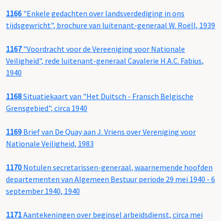
1166
"Enkele gedachten over landsverdediging in ons
tijdsgewricht", brochure van luitenant-generaal W. Roëll, 1939
1167
"Voordracht voor de Vereeniging voor Nationale
Veiligheid", rede luitenant-generaal Cavalerie H.A.C. Fabius,
1940
1168
Situatiekaart van "Het Duitsch - Fransch Belgische
Grensgebied", circa 1940
1169
Brief van De Quay aan J. Vriens over Vereniging voor
Nationale Veiligheid, 1983
1170
Notulen secretarissen-generaal, waarnemende hoofden
departementen van Algemeen Bestuur periode 29 mei 1940 - 6
september 1940, 1940
1171
Aantekeningen over beginsel arbeidsdienst, circa mei