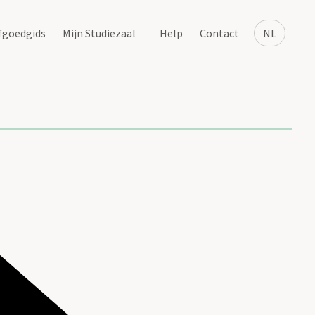
fgoedgids
Mijn Studiezaal
Help
Contact
NL