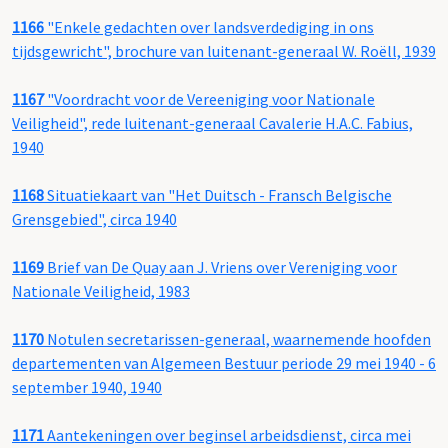
1166
"Enkele gedachten over landsverdediging in ons
tijdsgewricht", brochure van luitenant-generaal W. Roëll, 1939
1167
"Voordracht voor de Vereeniging voor Nationale
Veiligheid", rede luitenant-generaal Cavalerie H.A.C. Fabius,
1940
1168
Situatiekaart van "Het Duitsch - Fransch Belgische
Grensgebied", circa 1940
1169
Brief van De Quay aan J. Vriens over Vereniging voor
Nationale Veiligheid, 1983
1170
Notulen secretarissen-generaal, waarnemende hoofden
departementen van Algemeen Bestuur periode 29 mei 1940 - 6
september 1940, 1940
1171
Aantekeningen over beginsel arbeidsdienst, circa mei