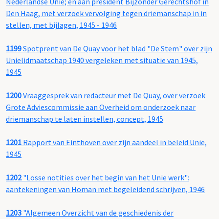
Nederlandse Unie; en aan president Bijzonder Gerechtshof in
Den Haag, met verzoek vervolging tegen driemanschap in in
stellen, met bijlagen, 1945 - 1946
1199
Spotprent van De Quay voor het blad "De Stem" over zijn
Unielidmaatschap 1940 vergeleken met situatie van 1945,
1945
1200
Vraaggesprek van redacteur met De Quay, over verzoek
Grote Adviescommissie aan Overheid om onderzoek naar
driemanschap te laten instellen, concept, 1945
1201
Rapport van Einthoven over zijn aandeel in beleid Unie,
1945
1202
"Losse notities over het begin van het Unie werk":
aantekeningen van Homan met begeleidend schrijven, 1946
1203
"Algemeen Overzicht van de geschiedenis der