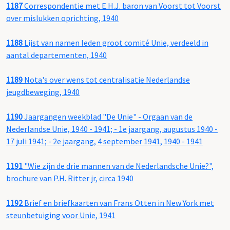
1187
Correspondentie met E.H.J. baron van Voorst tot Voorst
over mislukken oprichting, 1940
1188
Lijst van namen leden groot comité Unie, verdeeld in
aantal departementen, 1940
1189
Nota's over wens tot centralisatie Nederlandse
jeugdbeweging, 1940
1190
Jaargangen weekblad "De Unie" - Orgaan van de
Nederlandse Unie, 1940 - 1941; - 1e jaargang, augustus 1940 -
17 juli 1941; - 2e jaargang, 4 september 1941, 1940 - 1941
1191
"Wie zijn de drie mannen van de Nederlandsche Unie?",
brochure van P.H. Ritter jr, circa 1940
1192
Brief en briefkaarten van Frans Otten in New York met
steunbetuiging voor Unie, 1941