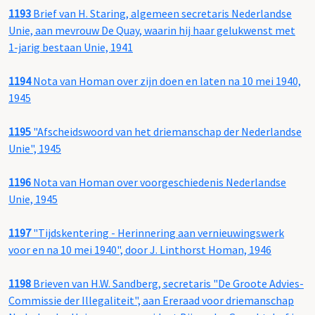
1193
Brief van H. Staring, algemeen secretaris Nederlandse
Unie, aan mevrouw De Quay, waarin hij haar gelukwenst met
1-jarig bestaan Unie, 1941
1194
Nota van Homan over zijn doen en laten na 10 mei 1940,
1945
1195
"Afscheidswoord van het driemanschap der Nederlandse
Unie", 1945
1196
Nota van Homan over voorgeschiedenis Nederlandse
Unie, 1945
1197
"Tijdskentering - Herinnering aan vernieuwingswerk
voor en na 10 mei 1940", door J. Linthorst Homan, 1946
1198
Brieven van H.W. Sandberg, secretaris "De Groote Advies-
Commissie der Illegaliteit", aan Ereraad voor driemanschap