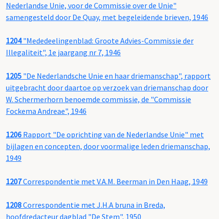
Nederlandse Unie, voor de Commissie over de Unie"
samengesteld door De Quay, met begeleidende brieven, 1946
1204
"Mededeelingenblad: Groote Advies-Commissie der
Illegaliteit", 1e jaargang nr 7, 1946
1205
"De Nederlandsche Unie en haar driemanschap", rapport
uitgebracht door daartoe op verzoek van driemanschap door
W. Schermerhorn benoemde commissie, de "Commissie
Fockema Andreae", 1946
1206
Rapport "De oprichting van de Nederlandse Unie" met
bijlagen en concepten, door voormalige leden driemanschap,
1949
1207
Correspondentie met V.A.M. Beerman in Den Haag, 1949
1208
Correspondentie met J.H.A bruna in Breda,
hoofdredacteur dagblad "De Stem", 1950