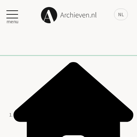
NL
menu