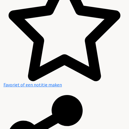
Favoriet of een notitie maken