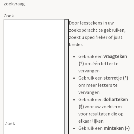
zoekvraag.
Zoek
Door leestekens in uw
zoekopdracht te gebruiken,
zoekt u specifieker of juist
breder:
Gebruik een
vraagteken
(?)
om één letter te
vervangen.
Gebruik een
sterretje (*)
om meer letters te
vervangen.
Gebruik een
dollarteken
($)
voor uw zoekterm
voor resultaten die op
elkaar lijken.
Gebruik een
minteken (-)