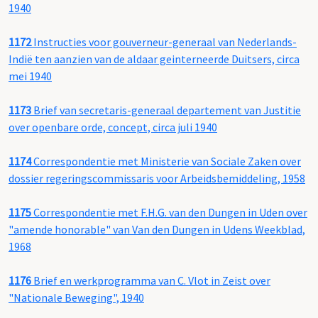
1940
1172
Instructies voor gouverneur-generaal van Nederlands-
Indië ten aanzien van de aldaar geinterneerde Duitsers, circa
mei 1940
1173
Brief van secretaris-generaal departement van Justitie
over openbare orde, concept, circa juli 1940
1174
Correspondentie met Ministerie van Sociale Zaken over
dossier regeringscommissaris voor Arbeidsbemiddeling, 1958
1175
Correspondentie met F.H.G. van den Dungen in Uden over
"amende honorable" van Van den Dungen in Udens Weekblad,
1968
1176
Brief en werkprogramma van C. Vlot in Zeist over
"Nationale Beweging", 1940