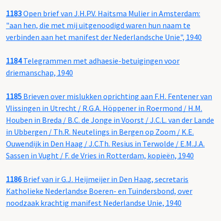
1183
Open brief van J.H.P.V. Haitsma Mulier in Amsterdam:
"aan hen, die met mij uitgenoodigd waren hun naam te
verbinden aan het manifest der Nederlandsche Unie", 1940
1184
Telegrammen met adhaesie-betuigingen voor
driemanschap, 1940
1185
Brieven over mislukken oprichting aan F.H. Fentener van
Vlissingen in Utrecht / R.G.A. Höppener in Roermond / H.M.
Houben in Breda / B.C. de Jonge in Voorst / J.C.L. van der Lande
in Ubbergen / Th.R. Neutelings in Bergen op Zoom / K.E.
Ouwendijk in Den Haag / J.C.Th. Resius in Terwolde / E.M.J.A.
Sassen in Vught / F. de Vries in Rotterdam, kopieën, 1940
1186
Brief van ir G.J. Heijmeijer in Den Haag, secretaris
Katholieke Nederlandse Boeren- en Tuindersbond, over
noodzaak krachtig manifest Nederlandse Unie, 1940