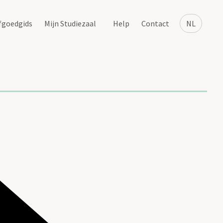
fgoedgids
Mijn Studiezaal
Help
Contact
NL