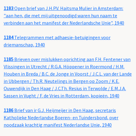
1183
Open brief van J.H.P.V. Haitsma Mulier in Amsterdam:
"aan hen, die met mij uitgenoodigd waren hun naam te
verbinden aan het manifest der Nederlandsche Unie", 1940
1184
Telegrammen met adhaesie-betuigingen voor
driemanschap, 1940
1185
Brieven over mislukken oprichting aan F.H. Fentener van
Vlissingen in Utrecht / R.G.A. Höppener in Roermond / H.M.
Houben in Breda / B.C. de Jonge in Voorst / J.C.L. van der Lande
in Ubbergen / Th.R. Neutelings in Bergen op Zoom / K.E.
Ouwendijk in Den Haag / J.C.Th. Resius in Terwolde / E.M.J.A.
Sassen in Vught / F. de Vries in Rotterdam, kopieën, 1940
1186
Brief van ir G.J. Heijmeijer in Den Haag, secretaris
Katholieke Nederlandse Boeren- en Tuindersbond, over
noodzaak krachtig manifest Nederlandse Unie, 1940