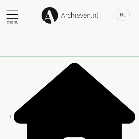
NL
menu