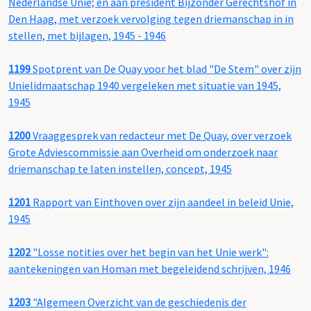
Nederlandse Unie; en aan president Bijzonder Gerechtshof in
Den Haag, met verzoek vervolging tegen driemanschap in in
stellen, met bijlagen, 1945 - 1946
1199
Spotprent van De Quay voor het blad "De Stem" over zijn
Unielidmaatschap 1940 vergeleken met situatie van 1945,
1945
1200
Vraaggesprek van redacteur met De Quay, over verzoek
Grote Adviescommissie aan Overheid om onderzoek naar
driemanschap te laten instellen, concept, 1945
1201
Rapport van Einthoven over zijn aandeel in beleid Unie,
1945
1202
"Losse notities over het begin van het Unie werk":
aantekeningen van Homan met begeleidend schrijven, 1946
1203
"Algemeen Overzicht van de geschiedenis der