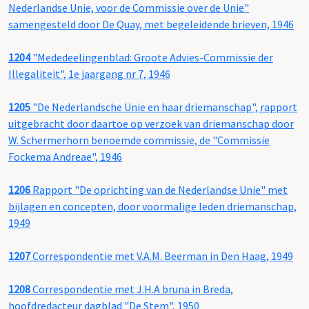
Nederlandse Unie, voor de Commissie over de Unie"
samengesteld door De Quay, met begeleidende brieven, 1946
1204
"Mededeelingenblad: Groote Advies-Commissie der
Illegaliteit", 1e jaargang nr 7, 1946
1205
"De Nederlandsche Unie en haar driemanschap", rapport
uitgebracht door daartoe op verzoek van driemanschap door
W. Schermerhorn benoemde commissie, de "Commissie
Fockema Andreae", 1946
1206
Rapport "De oprichting van de Nederlandse Unie" met
bijlagen en concepten, door voormalige leden driemanschap,
1949
1207
Correspondentie met V.A.M. Beerman in Den Haag, 1949
1208
Correspondentie met J.H.A bruna in Breda,
hoofdredacteur dagblad "De Stem", 1950