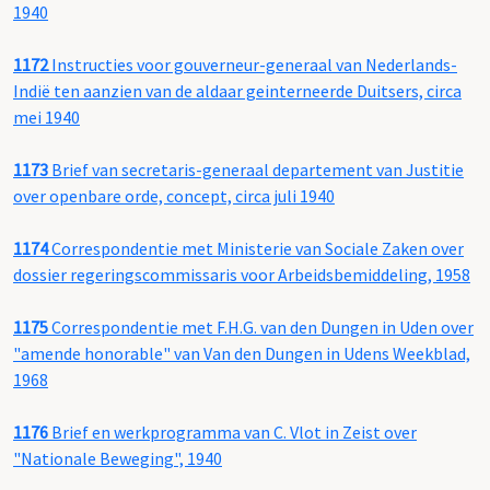
1940
1172
Instructies voor gouverneur-generaal van Nederlands-
Indië ten aanzien van de aldaar geinterneerde Duitsers, circa
mei 1940
1173
Brief van secretaris-generaal departement van Justitie
over openbare orde, concept, circa juli 1940
1174
Correspondentie met Ministerie van Sociale Zaken over
dossier regeringscommissaris voor Arbeidsbemiddeling, 1958
1175
Correspondentie met F.H.G. van den Dungen in Uden over
"amende honorable" van Van den Dungen in Udens Weekblad,
1968
1176
Brief en werkprogramma van C. Vlot in Zeist over
"Nationale Beweging", 1940