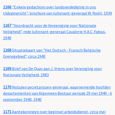
1166
"Enkele gedachten over landsverdediging in ons
tijdsgewricht", brochure van luitenant-generaal W. Roëll, 1939
1167
"Voordracht voor de Vereeniging voor Nationale
Veiligheid", rede luitenant-generaal Cavalerie H.A.C. Fabius,
1940
1168
Situatiekaart van "Het Duitsch - Fransch Belgische
Grensgebied", circa 1940
1169
Brief van De Quay aan J. Vriens over Vereniging voor
Nationale Veiligheid, 1983
1170
Notulen secretarissen-generaal, waarnemende hoofden
departementen van Algemeen Bestuur periode 29 mei 1940 - 6
september 1940, 1940
1171
Aantekeningen over beginsel arbeidsdienst, circa mei