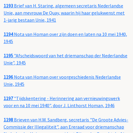
1193
Brief van H. Staring, algemeen secretaris Nederlandse
Unie, aan mevrouw De Quay, waarin hij haar gelukwenst met
1-jarig bestaan Unie, 1941
1194
Nota van Homan over zijn doen en laten na 10 mei 1940,
1945
1195
"Afscheidswoord van het driemanschap der Nederlandse
Unie", 1945
1196
Nota van Homan over voorgeschiedenis Nederlandse
Unie, 1945
1197
"Tijdskentering - Herinnering aan vernieuwingswerk
voor en na 10 mei 1940", door J. Linthorst Homan, 1946
1198
Brieven van H.W. Sandberg, secretaris "De Groote Advies-
Commissie der Illegaliteit", aan Ereraad voor driemanschap