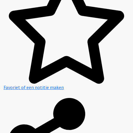
Favoriet of een notitie maken