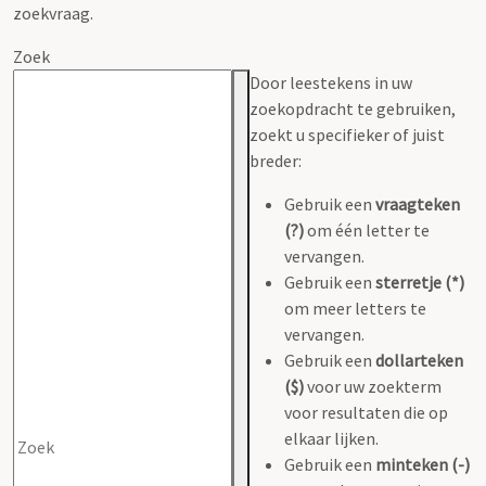
zoekvraag.
Zoek
Door leestekens in uw
zoekopdracht te gebruiken,
zoekt u specifieker of juist
breder:
Gebruik een
vraagteken
(?)
om één letter te
vervangen.
Gebruik een
sterretje (*)
om meer letters te
vervangen.
Gebruik een
dollarteken
($)
voor uw zoekterm
voor resultaten die op
elkaar lijken.
Gebruik een
minteken (-)