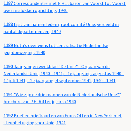
1187
Correspondentie met E.H.J. baron van Voorst tot Voorst
over mislukken oprichting, 1940
1188
Lijst van namen leden groot comité Unie, verdeeld in
aantal departementen, 1940
1189
Nota's over wens tot centralisatie Nederlandse
jeugdbeweging, 1940
1190
Jaargangen weekblad "De Unie" - Orgaan van de
Nederlandse Unie, 1940 - 1941; - 1e jaargang, augustus 1940 -
17 juli 1941; - 2e jaargang, 4 september 1941, 1940 - 1941
1191
"Wie zijn de drie mannen van de Nederlandsche Unie?",
brochure van P.H. Ritter jr, circa 1940
1192
Brief en briefkaarten van Frans Otten in New York met
steunbetuiging voor Unie, 1941