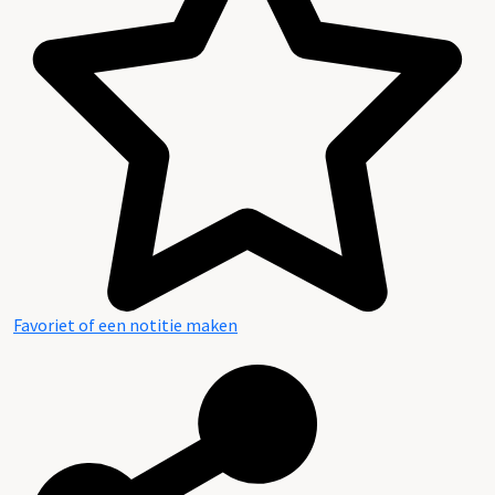
Favoriet of een notitie maken