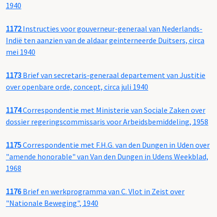
1940
1172
Instructies voor gouverneur-generaal van Nederlands-
Indië ten aanzien van de aldaar geinterneerde Duitsers, circa
mei 1940
1173
Brief van secretaris-generaal departement van Justitie
over openbare orde, concept, circa juli 1940
1174
Correspondentie met Ministerie van Sociale Zaken over
dossier regeringscommissaris voor Arbeidsbemiddeling, 1958
1175
Correspondentie met F.H.G. van den Dungen in Uden over
"amende honorable" van Van den Dungen in Udens Weekblad,
1968
1176
Brief en werkprogramma van C. Vlot in Zeist over
"Nationale Beweging", 1940