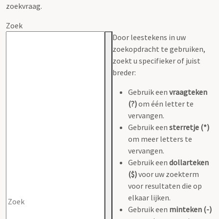
zoekvraag.
Zoek
Door leestekens in uw
zoekopdracht te gebruiken,
zoekt u specifieker of juist
breder:
Gebruik een
vraagteken
(?)
om één letter te
vervangen.
Gebruik een
sterretje (*)
om meer letters te
vervangen.
Gebruik een
dollarteken
($)
voor uw zoekterm
voor resultaten die op
elkaar lijken.
Gebruik een
minteken (-)