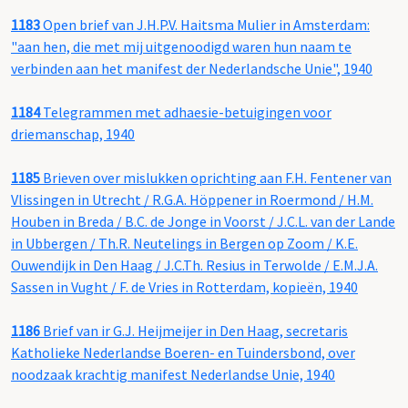
1183
Open brief van J.H.P.V. Haitsma Mulier in Amsterdam:
"aan hen, die met mij uitgenoodigd waren hun naam te
verbinden aan het manifest der Nederlandsche Unie", 1940
1184
Telegrammen met adhaesie-betuigingen voor
driemanschap, 1940
1185
Brieven over mislukken oprichting aan F.H. Fentener van
Vlissingen in Utrecht / R.G.A. Höppener in Roermond / H.M.
Houben in Breda / B.C. de Jonge in Voorst / J.C.L. van der Lande
in Ubbergen / Th.R. Neutelings in Bergen op Zoom / K.E.
Ouwendijk in Den Haag / J.C.Th. Resius in Terwolde / E.M.J.A.
Sassen in Vught / F. de Vries in Rotterdam, kopieën, 1940
1186
Brief van ir G.J. Heijmeijer in Den Haag, secretaris
Katholieke Nederlandse Boeren- en Tuindersbond, over
noodzaak krachtig manifest Nederlandse Unie, 1940