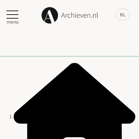
NL
menu