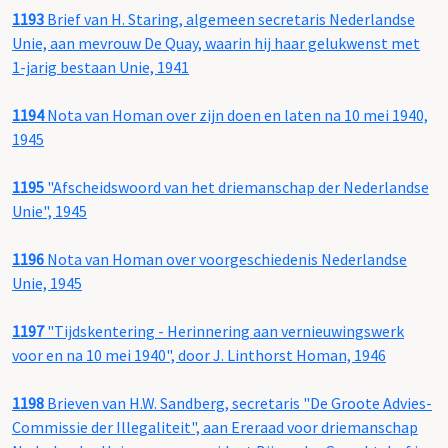
1193
Brief van H. Staring, algemeen secretaris Nederlandse
Unie, aan mevrouw De Quay, waarin hij haar gelukwenst met
1-jarig bestaan Unie, 1941
1194
Nota van Homan over zijn doen en laten na 10 mei 1940,
1945
1195
"Afscheidswoord van het driemanschap der Nederlandse
Unie", 1945
1196
Nota van Homan over voorgeschiedenis Nederlandse
Unie, 1945
1197
"Tijdskentering - Herinnering aan vernieuwingswerk
voor en na 10 mei 1940", door J. Linthorst Homan, 1946
1198
Brieven van H.W. Sandberg, secretaris "De Groote Advies-
Commissie der Illegaliteit", aan Ereraad voor driemanschap