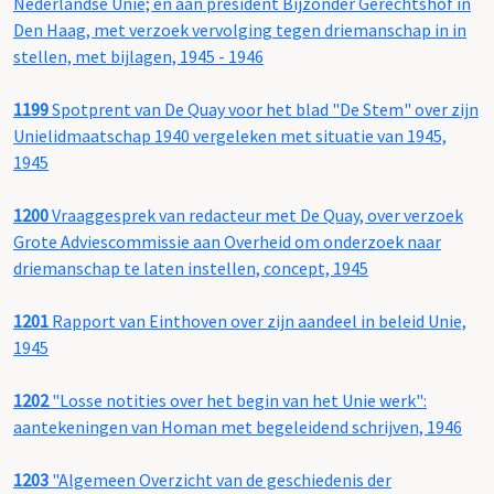
Nederlandse Unie; en aan president Bijzonder Gerechtshof in
Den Haag, met verzoek vervolging tegen driemanschap in in
stellen, met bijlagen, 1945 - 1946
1199
Spotprent van De Quay voor het blad "De Stem" over zijn
Unielidmaatschap 1940 vergeleken met situatie van 1945,
1945
1200
Vraaggesprek van redacteur met De Quay, over verzoek
Grote Adviescommissie aan Overheid om onderzoek naar
driemanschap te laten instellen, concept, 1945
1201
Rapport van Einthoven over zijn aandeel in beleid Unie,
1945
1202
"Losse notities over het begin van het Unie werk":
aantekeningen van Homan met begeleidend schrijven, 1946
1203
"Algemeen Overzicht van de geschiedenis der