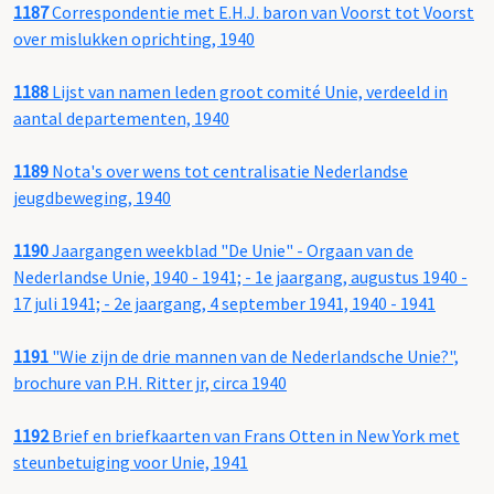
1187
Correspondentie met E.H.J. baron van Voorst tot Voorst
over mislukken oprichting, 1940
1188
Lijst van namen leden groot comité Unie, verdeeld in
aantal departementen, 1940
1189
Nota's over wens tot centralisatie Nederlandse
jeugdbeweging, 1940
1190
Jaargangen weekblad "De Unie" - Orgaan van de
Nederlandse Unie, 1940 - 1941; - 1e jaargang, augustus 1940 -
17 juli 1941; - 2e jaargang, 4 september 1941, 1940 - 1941
1191
"Wie zijn de drie mannen van de Nederlandsche Unie?",
brochure van P.H. Ritter jr, circa 1940
1192
Brief en briefkaarten van Frans Otten in New York met
steunbetuiging voor Unie, 1941