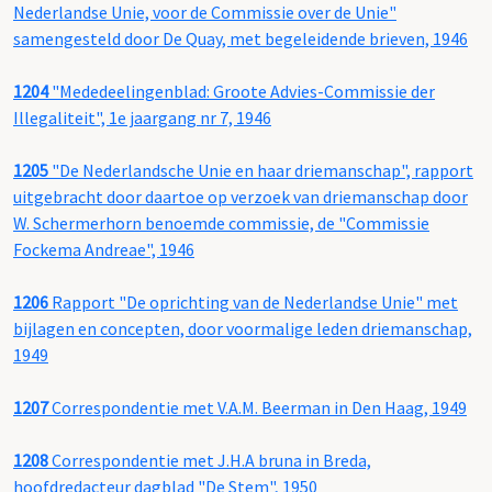
Nederlandse Unie, voor de Commissie over de Unie"
samengesteld door De Quay, met begeleidende brieven, 1946
1204
"Mededeelingenblad: Groote Advies-Commissie der
Illegaliteit", 1e jaargang nr 7, 1946
1205
"De Nederlandsche Unie en haar driemanschap", rapport
uitgebracht door daartoe op verzoek van driemanschap door
W. Schermerhorn benoemde commissie, de "Commissie
Fockema Andreae", 1946
1206
Rapport "De oprichting van de Nederlandse Unie" met
bijlagen en concepten, door voormalige leden driemanschap,
1949
1207
Correspondentie met V.A.M. Beerman in Den Haag, 1949
1208
Correspondentie met J.H.A bruna in Breda,
hoofdredacteur dagblad "De Stem", 1950