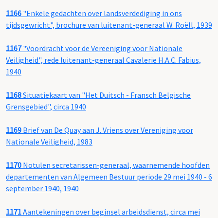
1166
"Enkele gedachten over landsverdediging in ons
tijdsgewricht", brochure van luitenant-generaal W. Roëll, 1939
1167
"Voordracht voor de Vereeniging voor Nationale
Veiligheid", rede luitenant-generaal Cavalerie H.A.C. Fabius,
1940
1168
Situatiekaart van "Het Duitsch - Fransch Belgische
Grensgebied", circa 1940
1169
Brief van De Quay aan J. Vriens over Vereniging voor
Nationale Veiligheid, 1983
1170
Notulen secretarissen-generaal, waarnemende hoofden
departementen van Algemeen Bestuur periode 29 mei 1940 - 6
september 1940, 1940
1171
Aantekeningen over beginsel arbeidsdienst, circa mei