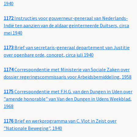
1940
1172
Instructies voor gouverneur-generaal van Nederlands-
Indië ten aanzien van de aldaar geinterneerde Duitsers, circa
mei 1940
1173
Brief van secretaris-generaal departement van Justitie
over openbare orde, concept, circa juli 1940
1174
Correspondentie met Ministerie van Sociale Zaken over
dossier regeringscommissaris voor Arbeidsbemiddeling, 1958
1175
Correspondentie met F.H.G. van den Dungen in Uden over
"amende honorable" van Van den Dungen in Udens Weekblad,
1968
1176
Brief en werkprogramma van C. Vlot in Zeist over
"Nationale Beweging", 1940