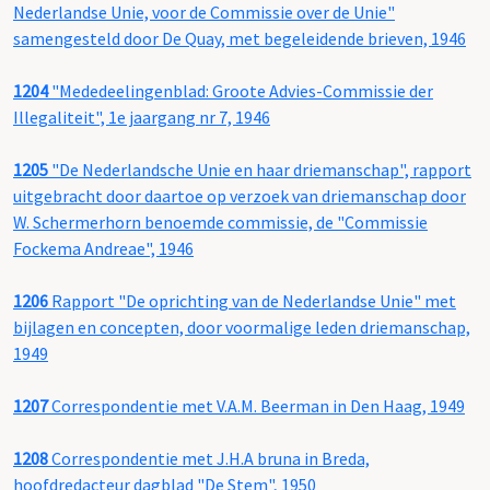
Nederlandse Unie, voor de Commissie over de Unie"
samengesteld door De Quay, met begeleidende brieven, 1946
1204
"Mededeelingenblad: Groote Advies-Commissie der
Illegaliteit", 1e jaargang nr 7, 1946
1205
"De Nederlandsche Unie en haar driemanschap", rapport
uitgebracht door daartoe op verzoek van driemanschap door
W. Schermerhorn benoemde commissie, de "Commissie
Fockema Andreae", 1946
1206
Rapport "De oprichting van de Nederlandse Unie" met
bijlagen en concepten, door voormalige leden driemanschap,
1949
1207
Correspondentie met V.A.M. Beerman in Den Haag, 1949
1208
Correspondentie met J.H.A bruna in Breda,
hoofdredacteur dagblad "De Stem", 1950