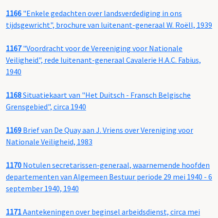
1166
"Enkele gedachten over landsverdediging in ons
tijdsgewricht", brochure van luitenant-generaal W. Roëll, 1939
1167
"Voordracht voor de Vereeniging voor Nationale
Veiligheid", rede luitenant-generaal Cavalerie H.A.C. Fabius,
1940
1168
Situatiekaart van "Het Duitsch - Fransch Belgische
Grensgebied", circa 1940
1169
Brief van De Quay aan J. Vriens over Vereniging voor
Nationale Veiligheid, 1983
1170
Notulen secretarissen-generaal, waarnemende hoofden
departementen van Algemeen Bestuur periode 29 mei 1940 - 6
september 1940, 1940
1171
Aantekeningen over beginsel arbeidsdienst, circa mei