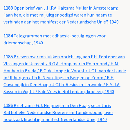
1183
Open brief van J.H.P.V. Haitsma Mulier in Amsterdam:
"aan hen, die met mij uitgenoodigd waren hun naam te
verbinden aan het manifest der Nederlandsche Unie", 1940
1184
Telegrammen met adhaesie-betuigingen voor
driemanschap, 1940
1185
Brieven over mislukken oprichting aan F.H. Fentener van
Vlissingen in Utrecht / R.G.A. Höppener in Roermond / H.M.
Houben in Breda / B.C. de Jonge in Voorst / J.C.L. van der Lande
in Ubbergen / Th.R. Neutelings in Bergen op Zoom / K.E.
Ouwendijk in Den Haag / J.C.Th. Resius in Terwolde / E.M.J.A.
Sassen in Vught / F. de Vries in Rotterdam, kopieën, 1940
1186
Brief van ir G.J. Heijmeijer in Den Haag, secretaris
Katholieke Nederlandse Boeren- en Tuindersbond, over
noodzaak krachtig manifest Nederlandse Unie, 1940