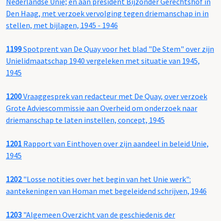
Nederlandse Unie; en aan president Bijzonder Gerechtshof in
Den Haag, met verzoek vervolging tegen driemanschap in in
stellen, met bijlagen, 1945 - 1946
1199
Spotprent van De Quay voor het blad "De Stem" over zijn
Unielidmaatschap 1940 vergeleken met situatie van 1945,
1945
1200
Vraaggesprek van redacteur met De Quay, over verzoek
Grote Adviescommissie aan Overheid om onderzoek naar
driemanschap te laten instellen, concept, 1945
1201
Rapport van Einthoven over zijn aandeel in beleid Unie,
1945
1202
"Losse notities over het begin van het Unie werk":
aantekeningen van Homan met begeleidend schrijven, 1946
1203
"Algemeen Overzicht van de geschiedenis der