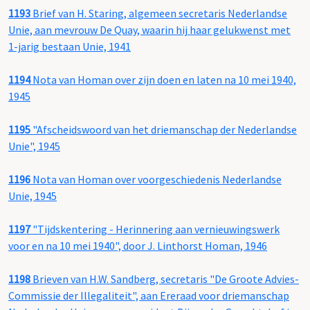
1193
Brief van H. Staring, algemeen secretaris Nederlandse
Unie, aan mevrouw De Quay, waarin hij haar gelukwenst met
1-jarig bestaan Unie, 1941
1194
Nota van Homan over zijn doen en laten na 10 mei 1940,
1945
1195
"Afscheidswoord van het driemanschap der Nederlandse
Unie", 1945
1196
Nota van Homan over voorgeschiedenis Nederlandse
Unie, 1945
1197
"Tijdskentering - Herinnering aan vernieuwingswerk
voor en na 10 mei 1940", door J. Linthorst Homan, 1946
1198
Brieven van H.W. Sandberg, secretaris "De Groote Advies-
Commissie der Illegaliteit", aan Ereraad voor driemanschap