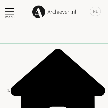
NL
menu