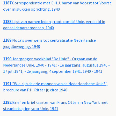
1187
Correspondentie met E.H.J. baron van Voorst tot Voorst
over mislukken oprichting, 1940
1188
Lijst van namen leden groot comité Unie, verdeeld in
aantal departementen, 1940
1189
Nota's over wens tot centralisatie Nederlandse
jeugdbeweging, 1940
1190
Jaargangen weekblad "De Unie" - Orgaan van de
Nederlandse Unie, 1940 - 1941; - 1e jaargang, augustus 1940 -
17 juli 1941; - 2e jaargang, 4 september 1941, 1940 - 1941
1191
"Wie zijn de drie mannen van de Nederlandsche Unie?",
brochure van P.H. Ritter jr, circa 1940
1192
Brief en briefkaarten van Frans Otten in New York met
steunbetuiging voor Unie, 1941