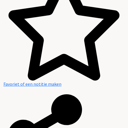
Favoriet of een notitie maken