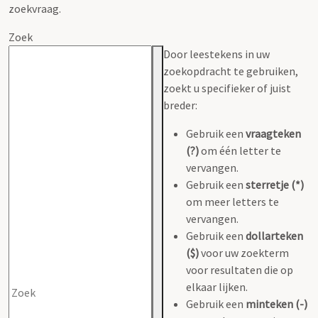
zoekvraag.
Zoek
Door leestekens in uw
zoekopdracht te gebruiken,
zoekt u specifieker of juist
breder:
Gebruik een
vraagteken
(?)
om één letter te
vervangen.
Gebruik een
sterretje (*)
om meer letters te
vervangen.
Gebruik een
dollarteken
($)
voor uw zoekterm
voor resultaten die op
elkaar lijken.
Gebruik een
minteken (-)