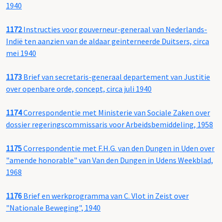
1940
1172
Instructies voor gouverneur-generaal van Nederlands-
Indië ten aanzien van de aldaar geinterneerde Duitsers, circa
mei 1940
1173
Brief van secretaris-generaal departement van Justitie
over openbare orde, concept, circa juli 1940
1174
Correspondentie met Ministerie van Sociale Zaken over
dossier regeringscommissaris voor Arbeidsbemiddeling, 1958
1175
Correspondentie met F.H.G. van den Dungen in Uden over
"amende honorable" van Van den Dungen in Udens Weekblad,
1968
1176
Brief en werkprogramma van C. Vlot in Zeist over
"Nationale Beweging", 1940