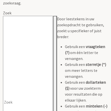
zoekvraag.
Zoek
Door leestekens in uw
zoekopdracht te gebruiken,
zoekt u specifieker of juist
breder:
Gebruik een
vraagteken
(?)
om één letter te
vervangen.
Gebruik een
sterretje (*)
om meer letters te
vervangen.
Gebruik een
dollarteken
($)
voor uw zoekterm
voor resultaten die op
elkaar lijken.
Gebruik een
minteken (-)