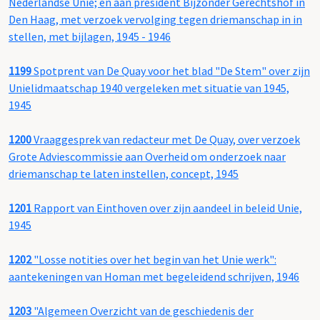
Nederlandse Unie; en aan president Bijzonder Gerechtshof in
Den Haag, met verzoek vervolging tegen driemanschap in in
stellen, met bijlagen, 1945 - 1946
1199
Spotprent van De Quay voor het blad "De Stem" over zijn
Unielidmaatschap 1940 vergeleken met situatie van 1945,
1945
1200
Vraaggesprek van redacteur met De Quay, over verzoek
Grote Adviescommissie aan Overheid om onderzoek naar
driemanschap te laten instellen, concept, 1945
1201
Rapport van Einthoven over zijn aandeel in beleid Unie,
1945
1202
"Losse notities over het begin van het Unie werk":
aantekeningen van Homan met begeleidend schrijven, 1946
1203
"Algemeen Overzicht van de geschiedenis der