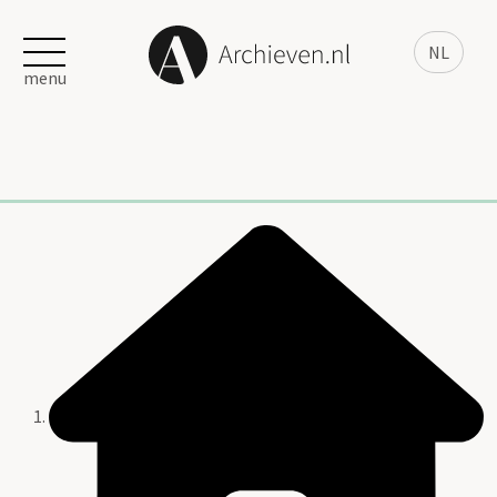
NL
menu