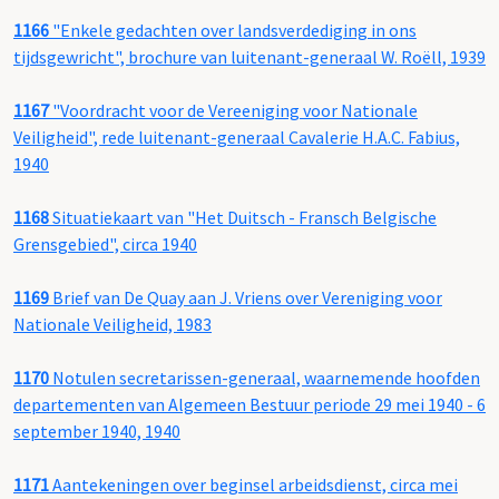
1166
"Enkele gedachten over landsverdediging in ons
tijdsgewricht", brochure van luitenant-generaal W. Roëll, 1939
1167
"Voordracht voor de Vereeniging voor Nationale
Veiligheid", rede luitenant-generaal Cavalerie H.A.C. Fabius,
1940
1168
Situatiekaart van "Het Duitsch - Fransch Belgische
Grensgebied", circa 1940
1169
Brief van De Quay aan J. Vriens over Vereniging voor
Nationale Veiligheid, 1983
1170
Notulen secretarissen-generaal, waarnemende hoofden
departementen van Algemeen Bestuur periode 29 mei 1940 - 6
september 1940, 1940
1171
Aantekeningen over beginsel arbeidsdienst, circa mei