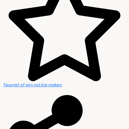
Favoriet of een notitie maken