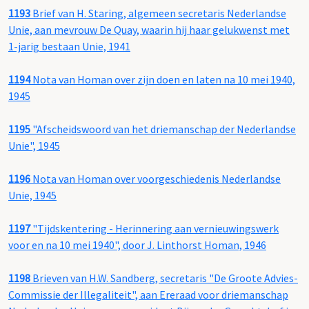
1193
Brief van H. Staring, algemeen secretaris Nederlandse
Unie, aan mevrouw De Quay, waarin hij haar gelukwenst met
1-jarig bestaan Unie, 1941
1194
Nota van Homan over zijn doen en laten na 10 mei 1940,
1945
1195
"Afscheidswoord van het driemanschap der Nederlandse
Unie", 1945
1196
Nota van Homan over voorgeschiedenis Nederlandse
Unie, 1945
1197
"Tijdskentering - Herinnering aan vernieuwingswerk
voor en na 10 mei 1940", door J. Linthorst Homan, 1946
1198
Brieven van H.W. Sandberg, secretaris "De Groote Advies-
Commissie der Illegaliteit", aan Ereraad voor driemanschap