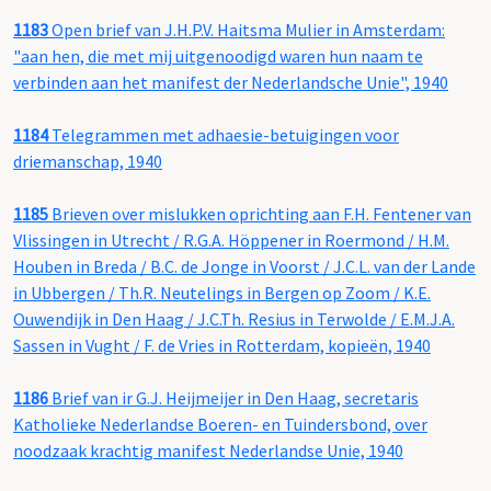
1183
Open brief van J.H.P.V. Haitsma Mulier in Amsterdam:
"aan hen, die met mij uitgenoodigd waren hun naam te
verbinden aan het manifest der Nederlandsche Unie", 1940
1184
Telegrammen met adhaesie-betuigingen voor
driemanschap, 1940
1185
Brieven over mislukken oprichting aan F.H. Fentener van
Vlissingen in Utrecht / R.G.A. Höppener in Roermond / H.M.
Houben in Breda / B.C. de Jonge in Voorst / J.C.L. van der Lande
in Ubbergen / Th.R. Neutelings in Bergen op Zoom / K.E.
Ouwendijk in Den Haag / J.C.Th. Resius in Terwolde / E.M.J.A.
Sassen in Vught / F. de Vries in Rotterdam, kopieën, 1940
1186
Brief van ir G.J. Heijmeijer in Den Haag, secretaris
Katholieke Nederlandse Boeren- en Tuindersbond, over
noodzaak krachtig manifest Nederlandse Unie, 1940