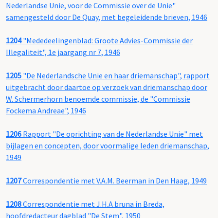
Nederlandse Unie, voor de Commissie over de Unie"
samengesteld door De Quay, met begeleidende brieven, 1946
1204
"Mededeelingenblad: Groote Advies-Commissie der
Illegaliteit", 1e jaargang nr 7, 1946
1205
"De Nederlandsche Unie en haar driemanschap", rapport
uitgebracht door daartoe op verzoek van driemanschap door
W. Schermerhorn benoemde commissie, de "Commissie
Fockema Andreae", 1946
1206
Rapport "De oprichting van de Nederlandse Unie" met
bijlagen en concepten, door voormalige leden driemanschap,
1949
1207
Correspondentie met V.A.M. Beerman in Den Haag, 1949
1208
Correspondentie met J.H.A bruna in Breda,
hoofdredacteur dagblad "De Stem", 1950