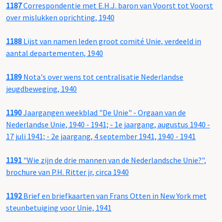
1187
Correspondentie met E.H.J. baron van Voorst tot Voorst
over mislukken oprichting, 1940
1188
Lijst van namen leden groot comité Unie, verdeeld in
aantal departementen, 1940
1189
Nota's over wens tot centralisatie Nederlandse
jeugdbeweging, 1940
1190
Jaargangen weekblad "De Unie" - Orgaan van de
Nederlandse Unie, 1940 - 1941; - 1e jaargang, augustus 1940 -
17 juli 1941; - 2e jaargang, 4 september 1941, 1940 - 1941
1191
"Wie zijn de drie mannen van de Nederlandsche Unie?",
brochure van P.H. Ritter jr, circa 1940
1192
Brief en briefkaarten van Frans Otten in New York met
steunbetuiging voor Unie, 1941