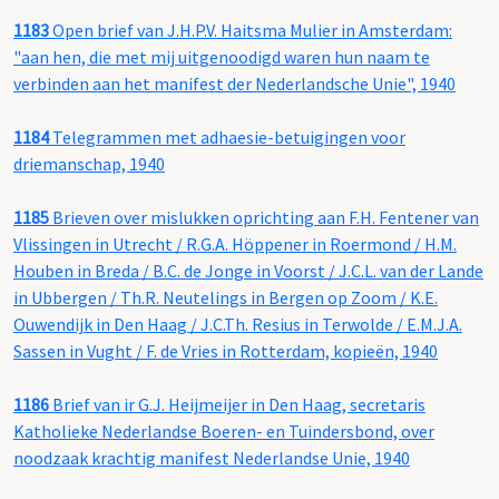
1183
Open brief van J.H.P.V. Haitsma Mulier in Amsterdam:
"aan hen, die met mij uitgenoodigd waren hun naam te
verbinden aan het manifest der Nederlandsche Unie", 1940
1184
Telegrammen met adhaesie-betuigingen voor
driemanschap, 1940
1185
Brieven over mislukken oprichting aan F.H. Fentener van
Vlissingen in Utrecht / R.G.A. Höppener in Roermond / H.M.
Houben in Breda / B.C. de Jonge in Voorst / J.C.L. van der Lande
in Ubbergen / Th.R. Neutelings in Bergen op Zoom / K.E.
Ouwendijk in Den Haag / J.C.Th. Resius in Terwolde / E.M.J.A.
Sassen in Vught / F. de Vries in Rotterdam, kopieën, 1940
1186
Brief van ir G.J. Heijmeijer in Den Haag, secretaris
Katholieke Nederlandse Boeren- en Tuindersbond, over
noodzaak krachtig manifest Nederlandse Unie, 1940