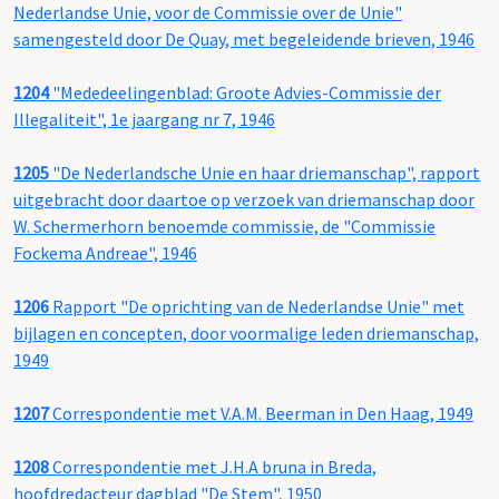
Nederlandse Unie, voor de Commissie over de Unie"
samengesteld door De Quay, met begeleidende brieven, 1946
1204
"Mededeelingenblad: Groote Advies-Commissie der
Illegaliteit", 1e jaargang nr 7, 1946
1205
"De Nederlandsche Unie en haar driemanschap", rapport
uitgebracht door daartoe op verzoek van driemanschap door
W. Schermerhorn benoemde commissie, de "Commissie
Fockema Andreae", 1946
1206
Rapport "De oprichting van de Nederlandse Unie" met
bijlagen en concepten, door voormalige leden driemanschap,
1949
1207
Correspondentie met V.A.M. Beerman in Den Haag, 1949
1208
Correspondentie met J.H.A bruna in Breda,
hoofdredacteur dagblad "De Stem", 1950