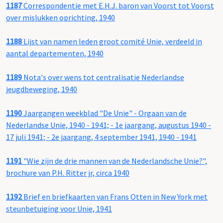
1187
Correspondentie met E.H.J. baron van Voorst tot Voorst
over mislukken oprichting, 1940
1188
Lijst van namen leden groot comité Unie, verdeeld in
aantal departementen, 1940
1189
Nota's over wens tot centralisatie Nederlandse
jeugdbeweging, 1940
1190
Jaargangen weekblad "De Unie" - Orgaan van de
Nederlandse Unie, 1940 - 1941; - 1e jaargang, augustus 1940 -
17 juli 1941; - 2e jaargang, 4 september 1941, 1940 - 1941
1191
"Wie zijn de drie mannen van de Nederlandsche Unie?",
brochure van P.H. Ritter jr, circa 1940
1192
Brief en briefkaarten van Frans Otten in New York met
steunbetuiging voor Unie, 1941