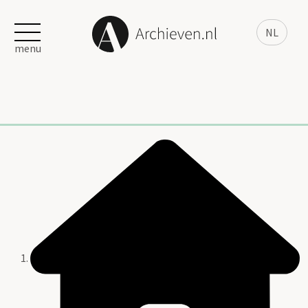
NL
menu