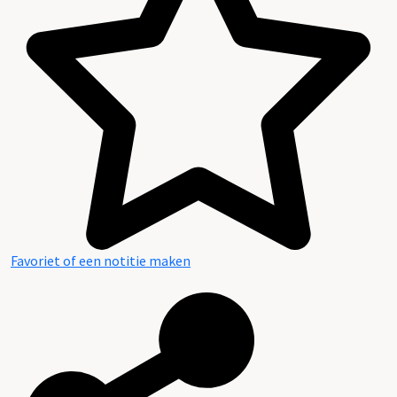
Favoriet of een notitie maken