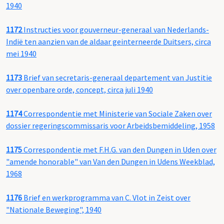
1940
1172
Instructies voor gouverneur-generaal van Nederlands-
Indië ten aanzien van de aldaar geinterneerde Duitsers, circa
mei 1940
1173
Brief van secretaris-generaal departement van Justitie
over openbare orde, concept, circa juli 1940
1174
Correspondentie met Ministerie van Sociale Zaken over
dossier regeringscommissaris voor Arbeidsbemiddeling, 1958
1175
Correspondentie met F.H.G. van den Dungen in Uden over
"amende honorable" van Van den Dungen in Udens Weekblad,
1968
1176
Brief en werkprogramma van C. Vlot in Zeist over
"Nationale Beweging", 1940