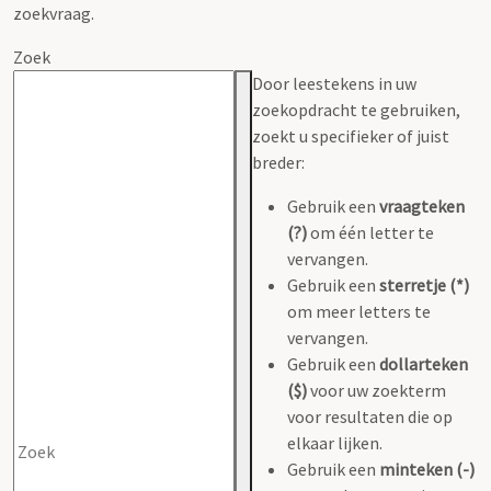
zoekvraag.
Zoek
Door leestekens in uw
zoekopdracht te gebruiken,
zoekt u specifieker of juist
breder:
Gebruik een
vraagteken
(?)
om één letter te
vervangen.
Gebruik een
sterretje (*)
om meer letters te
vervangen.
Gebruik een
dollarteken
($)
voor uw zoekterm
voor resultaten die op
elkaar lijken.
Gebruik een
minteken (-)