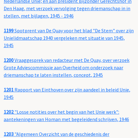
Nederlandse Unie; en aan president Bijzonder Gerechtshof in
Den Haag, met verzoek vervolging tegen driemanschap in in
stellen, met bijlagen, 1945 - 1946
1199
Spotprent van De Quay voor het blad "De Stem" over zijn
Unielidmaatschap 1940 vergeleken met situatie van 1945,
1945
1200
Vraaggesprek van redacteur met De Quay, over verzoek
Grote Adviescommissie aan Overheid om onderzoek naar
driemanschap te laten instellen, concept, 1945
1201
Rapport van Einthoven over zijn aandeel in beleid Unie,
1945
1202
"Losse notities over het begin van het Unie werk":
aantekeningen van Homan met begeleidend schrijven, 1946
1203
"Algemeen Overzicht van de geschiedenis der