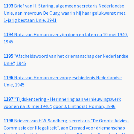
1193
Brief van H. Staring, algemeen secretaris Nederlandse
Unie, aan mevrouw De Quay, waarin hij haar gelukwenst met
1-jarig bestaan Unie, 1941
1194
Nota van Homan over zijn doen en laten na 10 mei 1940,
1945
1195
"Afscheidswoord van het driemanschap der Nederlandse
Unie", 1945
1196
Nota van Homan over voorgeschiedenis Nederlandse
Unie, 1945
1197
"Tijdskentering - Herinnering aan vernieuwingswerk
voor en na 10 mei 1940", door J. Linthorst Homan, 1946
1198
Brieven van H.W. Sandberg, secretaris "De Groote Advies-
Commissie der Illegaliteit", aan Ereraad voor driemanschap