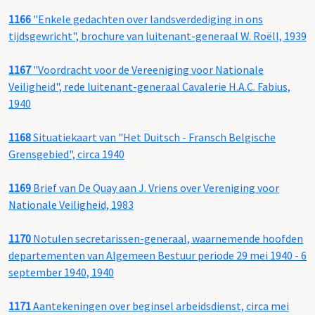
1166
"Enkele gedachten over landsverdediging in ons
tijdsgewricht", brochure van luitenant-generaal W. Roëll, 1939
1167
"Voordracht voor de Vereeniging voor Nationale
Veiligheid", rede luitenant-generaal Cavalerie H.A.C. Fabius,
1940
1168
Situatiekaart van "Het Duitsch - Fransch Belgische
Grensgebied", circa 1940
1169
Brief van De Quay aan J. Vriens over Vereniging voor
Nationale Veiligheid, 1983
1170
Notulen secretarissen-generaal, waarnemende hoofden
departementen van Algemeen Bestuur periode 29 mei 1940 - 6
september 1940, 1940
1171
Aantekeningen over beginsel arbeidsdienst, circa mei