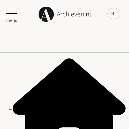
NL
menu