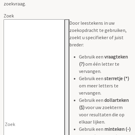
zoekvraag.
Zoek
Door leestekens in uw
zoekopdracht te gebruiken,
zoekt u specifieker of juist
breder:
Gebruik een
vraagteken
(?)
om één letter te
vervangen.
Gebruik een
sterretje (*)
om meer letters te
vervangen.
Gebruik een
dollarteken
($)
voor uw zoekterm
voor resultaten die op
elkaar lijken.
Gebruik een
minteken (-)