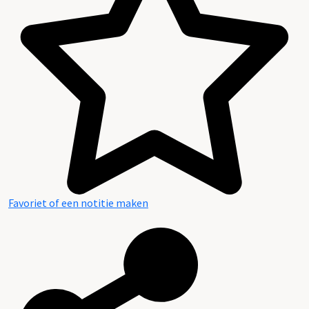
Favoriet of een notitie maken