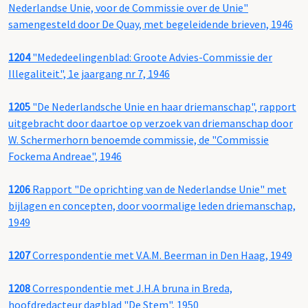
Nederlandse Unie, voor de Commissie over de Unie"
samengesteld door De Quay, met begeleidende brieven, 1946
1204
"Mededeelingenblad: Groote Advies-Commissie der
Illegaliteit", 1e jaargang nr 7, 1946
1205
"De Nederlandsche Unie en haar driemanschap", rapport
uitgebracht door daartoe op verzoek van driemanschap door
W. Schermerhorn benoemde commissie, de "Commissie
Fockema Andreae", 1946
1206
Rapport "De oprichting van de Nederlandse Unie" met
bijlagen en concepten, door voormalige leden driemanschap,
1949
1207
Correspondentie met V.A.M. Beerman in Den Haag, 1949
1208
Correspondentie met J.H.A bruna in Breda,
hoofdredacteur dagblad "De Stem", 1950