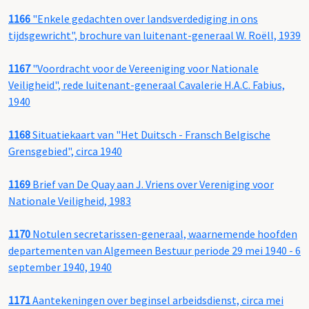
1166
"Enkele gedachten over landsverdediging in ons
tijdsgewricht", brochure van luitenant-generaal W. Roëll, 1939
1167
"Voordracht voor de Vereeniging voor Nationale
Veiligheid", rede luitenant-generaal Cavalerie H.A.C. Fabius,
1940
1168
Situatiekaart van "Het Duitsch - Fransch Belgische
Grensgebied", circa 1940
1169
Brief van De Quay aan J. Vriens over Vereniging voor
Nationale Veiligheid, 1983
1170
Notulen secretarissen-generaal, waarnemende hoofden
departementen van Algemeen Bestuur periode 29 mei 1940 - 6
september 1940, 1940
1171
Aantekeningen over beginsel arbeidsdienst, circa mei