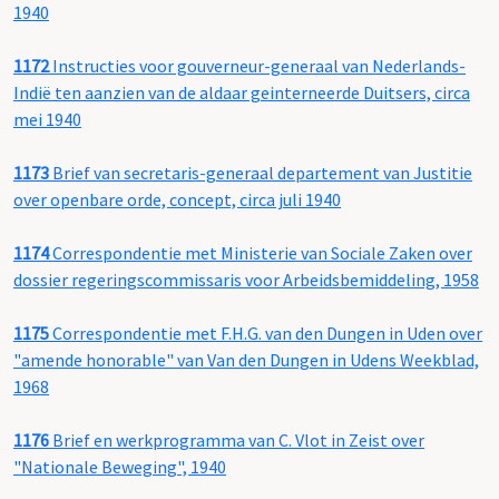
1940
1172
Instructies voor gouverneur-generaal van Nederlands-
Indië ten aanzien van de aldaar geinterneerde Duitsers, circa
mei 1940
1173
Brief van secretaris-generaal departement van Justitie
over openbare orde, concept, circa juli 1940
1174
Correspondentie met Ministerie van Sociale Zaken over
dossier regeringscommissaris voor Arbeidsbemiddeling, 1958
1175
Correspondentie met F.H.G. van den Dungen in Uden over
"amende honorable" van Van den Dungen in Udens Weekblad,
1968
1176
Brief en werkprogramma van C. Vlot in Zeist over
"Nationale Beweging", 1940