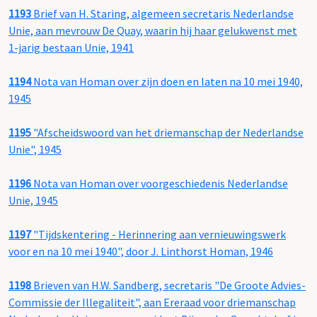
1193
Brief van H. Staring, algemeen secretaris Nederlandse
Unie, aan mevrouw De Quay, waarin hij haar gelukwenst met
1-jarig bestaan Unie, 1941
1194
Nota van Homan over zijn doen en laten na 10 mei 1940,
1945
1195
"Afscheidswoord van het driemanschap der Nederlandse
Unie", 1945
1196
Nota van Homan over voorgeschiedenis Nederlandse
Unie, 1945
1197
"Tijdskentering - Herinnering aan vernieuwingswerk
voor en na 10 mei 1940", door J. Linthorst Homan, 1946
1198
Brieven van H.W. Sandberg, secretaris "De Groote Advies-
Commissie der Illegaliteit", aan Ereraad voor driemanschap