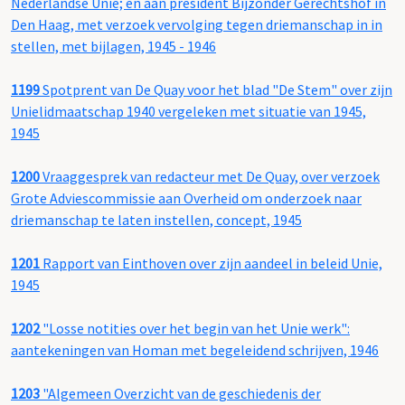
Nederlandse Unie; en aan president Bijzonder Gerechtshof in
Den Haag, met verzoek vervolging tegen driemanschap in in
stellen, met bijlagen, 1945 - 1946
1199
Spotprent van De Quay voor het blad "De Stem" over zijn
Unielidmaatschap 1940 vergeleken met situatie van 1945,
1945
1200
Vraaggesprek van redacteur met De Quay, over verzoek
Grote Adviescommissie aan Overheid om onderzoek naar
driemanschap te laten instellen, concept, 1945
1201
Rapport van Einthoven over zijn aandeel in beleid Unie,
1945
1202
"Losse notities over het begin van het Unie werk":
aantekeningen van Homan met begeleidend schrijven, 1946
1203
"Algemeen Overzicht van de geschiedenis der