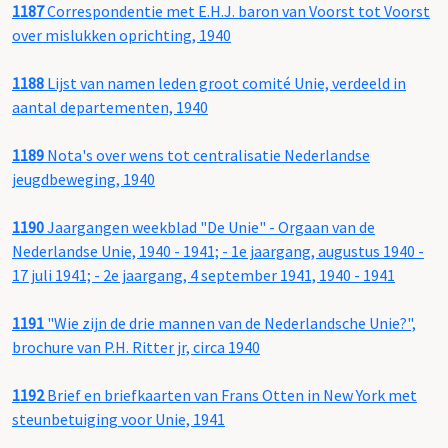
1187
Correspondentie met E.H.J. baron van Voorst tot Voorst
over mislukken oprichting, 1940
1188
Lijst van namen leden groot comité Unie, verdeeld in
aantal departementen, 1940
1189
Nota's over wens tot centralisatie Nederlandse
jeugdbeweging, 1940
1190
Jaargangen weekblad "De Unie" - Orgaan van de
Nederlandse Unie, 1940 - 1941; - 1e jaargang, augustus 1940 -
17 juli 1941; - 2e jaargang, 4 september 1941, 1940 - 1941
1191
"Wie zijn de drie mannen van de Nederlandsche Unie?",
brochure van P.H. Ritter jr, circa 1940
1192
Brief en briefkaarten van Frans Otten in New York met
steunbetuiging voor Unie, 1941