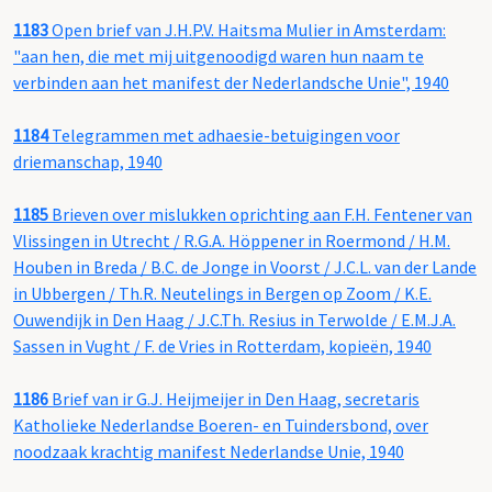
1183
Open brief van J.H.P.V. Haitsma Mulier in Amsterdam:
"aan hen, die met mij uitgenoodigd waren hun naam te
verbinden aan het manifest der Nederlandsche Unie", 1940
1184
Telegrammen met adhaesie-betuigingen voor
driemanschap, 1940
1185
Brieven over mislukken oprichting aan F.H. Fentener van
Vlissingen in Utrecht / R.G.A. Höppener in Roermond / H.M.
Houben in Breda / B.C. de Jonge in Voorst / J.C.L. van der Lande
in Ubbergen / Th.R. Neutelings in Bergen op Zoom / K.E.
Ouwendijk in Den Haag / J.C.Th. Resius in Terwolde / E.M.J.A.
Sassen in Vught / F. de Vries in Rotterdam, kopieën, 1940
1186
Brief van ir G.J. Heijmeijer in Den Haag, secretaris
Katholieke Nederlandse Boeren- en Tuindersbond, over
noodzaak krachtig manifest Nederlandse Unie, 1940