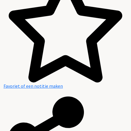
Favoriet of een notitie maken