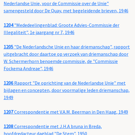
Nederlandse Unie, voor de Commissie over de Unie"
samengesteld door De Quay, met begeleidende brieven, 1946
1204
"Mededeelingenblad: Groote Advies-Commissie der
Illegaliteit", 1e jaargang nr 7, 1946
1205
"De Nederlandsche Unie en haar driemanschap", rapport
uitgebracht door daartoe op verzoek van driemanschap door
W. Schermerhorn benoemde commissie, de "Commissie
Fockema Andreae", 1946
1206
Rapport "De oprichting van de Nederlandse Unie" met
bijlagen en concepten, door voormalige leden driemanschap,
1949
1207
Correspondentie met V.A.M. Beerman in Den Haag, 1949
1208
Correspondentie met J.H.A bruna in Breda,
hoofdredacteur dagblad "De Stem", 1950