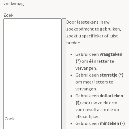
zoekvraag.
Zoek
Door leestekens in uw
zoekopdracht te gebruiken,
zoekt u specifieker of juist
breder:
Gebruik een
vraagteken
(?)
om één letter te
vervangen.
Gebruik een
sterretje (*)
om meer letters te
vervangen.
Gebruik een
dollarteken
($)
voor uw zoekterm
voor resultaten die op
elkaar lijken.
Gebruik een
minteken (-)