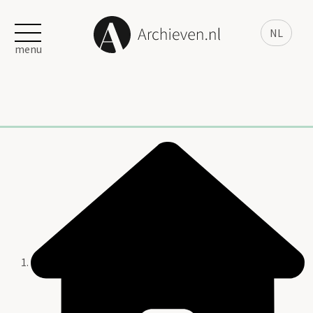
NL
menu