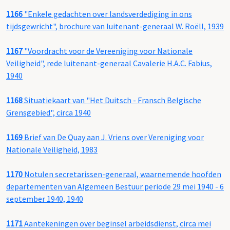
1166
"Enkele gedachten over landsverdediging in ons
tijdsgewricht", brochure van luitenant-generaal W. Roëll, 1939
1167
"Voordracht voor de Vereeniging voor Nationale
Veiligheid", rede luitenant-generaal Cavalerie H.A.C. Fabius,
1940
1168
Situatiekaart van "Het Duitsch - Fransch Belgische
Grensgebied", circa 1940
1169
Brief van De Quay aan J. Vriens over Vereniging voor
Nationale Veiligheid, 1983
1170
Notulen secretarissen-generaal, waarnemende hoofden
departementen van Algemeen Bestuur periode 29 mei 1940 - 6
september 1940, 1940
1171
Aantekeningen over beginsel arbeidsdienst, circa mei