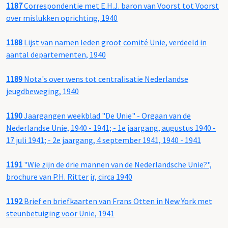
1187
Correspondentie met E.H.J. baron van Voorst tot Voorst
over mislukken oprichting, 1940
1188
Lijst van namen leden groot comité Unie, verdeeld in
aantal departementen, 1940
1189
Nota's over wens tot centralisatie Nederlandse
jeugdbeweging, 1940
1190
Jaargangen weekblad "De Unie" - Orgaan van de
Nederlandse Unie, 1940 - 1941; - 1e jaargang, augustus 1940 -
17 juli 1941; - 2e jaargang, 4 september 1941, 1940 - 1941
1191
"Wie zijn de drie mannen van de Nederlandsche Unie?",
brochure van P.H. Ritter jr, circa 1940
1192
Brief en briefkaarten van Frans Otten in New York met
steunbetuiging voor Unie, 1941