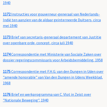
1940
1172
Instructies voor gouverneur-generaal van Nederlands-
Indië ten aanzien van de aldaar geinterneerde Duitsers, circa
mei 1940
1173
Brief van secretaris-generaal departement van Justitie
over openbare orde, concept, circa juli 1940
1174
Correspondentie met Ministerie van Sociale Zaken over
dossier regeringscommissaris voor Arbeidsbemiddeling, 1958
1175
Correspondentie met F.H.G. van den Dungen in Uden over
"amende honorable" van Van den Dungen in Udens Weekblad,
1968
1176
Brief en werkprogramma van C. Vlot in Zeist over
"Nationale Beweging", 1940