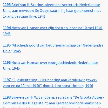
1193
Brief van H. Staring, algemeen secretaris Nederlandse
Unie, aan mevrouw De Quay, waarin hij haar gelukwenst met
1-jarig bestaan Unie, 1941
1194
Nota van Homan over zijn doen en laten na 10 mei 1940,
1945
1195
"Afscheidswoord van het driemanschap der Nederlandse
Unie", 1945
1196
Nota van Homan over voorgeschiedenis Nederlandse
Unie, 1945
1197
"Tijdskentering - Herinnering aan vernieuwingswerk
voor en na 10 mei 1940", door J. Linthorst Homan, 1946
1198
Brieven van H.W. Sandberg, secretaris "De Groote Advies-
Commissie der Illegaliteit", aan Ereraad voor driemanschap