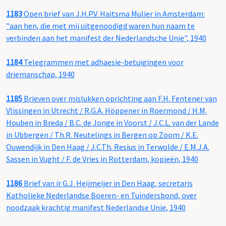
1183
Open brief van J.H.P.V. Haitsma Mulier in Amsterdam:
"aan hen, die met mij uitgenoodigd waren hun naam te
verbinden aan het manifest der Nederlandsche Unie", 1940
1184
Telegrammen met adhaesie-betuigingen voor
driemanschap, 1940
1185
Brieven over mislukken oprichting aan F.H. Fentener van
Vlissingen in Utrecht / R.G.A. Höppener in Roermond / H.M.
Houben in Breda / B.C. de Jonge in Voorst / J.C.L. van der Lande
in Ubbergen / Th.R. Neutelings in Bergen op Zoom / K.E.
Ouwendijk in Den Haag / J.C.Th. Resius in Terwolde / E.M.J.A.
Sassen in Vught / F. de Vries in Rotterdam, kopieën, 1940
1186
Brief van ir G.J. Heijmeijer in Den Haag, secretaris
Katholieke Nederlandse Boeren- en Tuindersbond, over
noodzaak krachtig manifest Nederlandse Unie, 1940