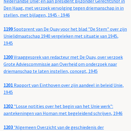
Nederlandse Unie; en aan president Bijzonder Gerechtshof in
Den Haag, met verzoek vervolging tegen driemanschap in in
stellen, met bijlagen, 1945 - 1946
1199
Spotprent van De Quay voor het blad "De Stem" over zijn
Unielidmaatschap 1940 vergeleken met situatie van 1945,
1945
1200
Vraaggesprek van redacteur met De Quay, over verzoek
Grote Adviescommissie aan Overheid om onderzoek naar
driemanschap te laten instellen, concept, 1945
1201
Rapport van Einthoven over zijn aandeel in beleid Unie,
1945
1202
"Losse notities over het begin van het Unie werk":
aantekeningen van Homan met begeleidend schrijven, 1946
1203
"Algemeen Overzicht van de geschiedenis der