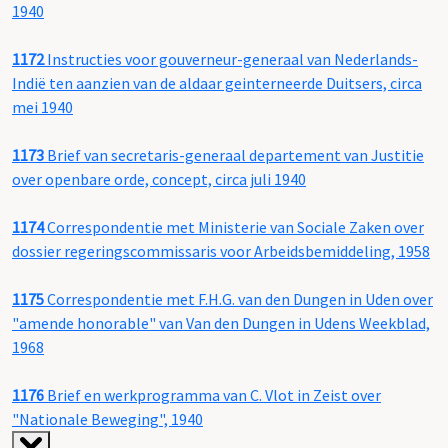
1940
1172
Instructies voor gouverneur-generaal van Nederlands-
Indië ten aanzien van de aldaar geinterneerde Duitsers, circa
mei 1940
1173
Brief van secretaris-generaal departement van Justitie
over openbare orde, concept, circa juli 1940
1174
Correspondentie met Ministerie van Sociale Zaken over
dossier regeringscommissaris voor Arbeidsbemiddeling, 1958
1175
Correspondentie met F.H.G. van den Dungen in Uden over
"amende honorable" van Van den Dungen in Udens Weekblad,
1968
1176
Brief en werkprogramma van C. Vlot in Zeist over
"Nationale Beweging", 1940