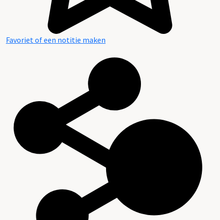
Favoriet of een notitie maken