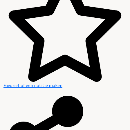
Favoriet of een notitie maken