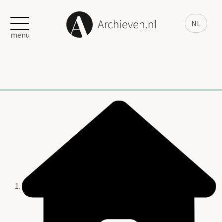
NL
menu