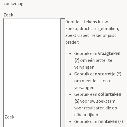
zoekvraag.
Zoek
Door leestekens in uw
zoekopdracht te gebruiken,
zoekt u specifieker of juist
breder:
Gebruik een
vraagteken
(?)
om één letter te
vervangen.
Gebruik een
sterretje (*)
om meer letters te
vervangen.
Gebruik een
dollarteken
($)
voor uw zoekterm
voor resultaten die op
elkaar lijken.
Gebruik een
minteken (-)