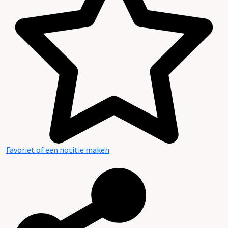
Favoriet of een notitie maken