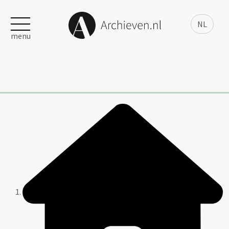
NL
menu