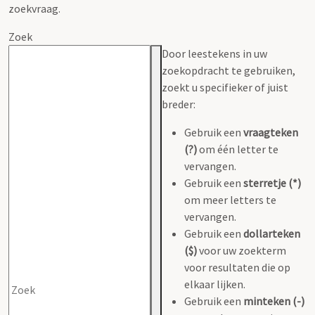
zoekvraag.
Zoek
Door leestekens in uw
zoekopdracht te gebruiken,
zoekt u specifieker of juist
breder:
Gebruik een
vraagteken
(?)
om één letter te
vervangen.
Gebruik een
sterretje (*)
om meer letters te
vervangen.
Gebruik een
dollarteken
($)
voor uw zoekterm
voor resultaten die op
elkaar lijken.
Gebruik een
minteken (-)