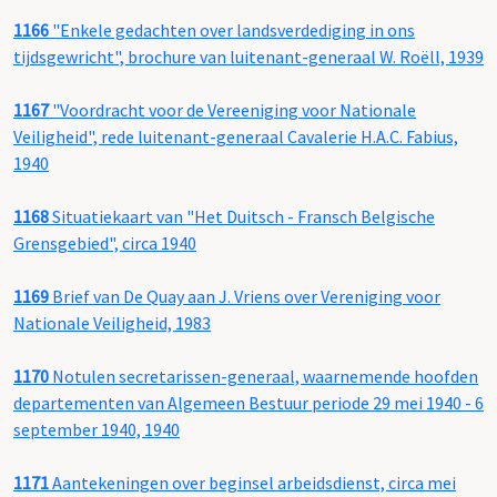
1166
"Enkele gedachten over landsverdediging in ons
tijdsgewricht", brochure van luitenant-generaal W. Roëll, 1939
1167
"Voordracht voor de Vereeniging voor Nationale
Veiligheid", rede luitenant-generaal Cavalerie H.A.C. Fabius,
1940
1168
Situatiekaart van "Het Duitsch - Fransch Belgische
Grensgebied", circa 1940
1169
Brief van De Quay aan J. Vriens over Vereniging voor
Nationale Veiligheid, 1983
1170
Notulen secretarissen-generaal, waarnemende hoofden
departementen van Algemeen Bestuur periode 29 mei 1940 - 6
september 1940, 1940
1171
Aantekeningen over beginsel arbeidsdienst, circa mei