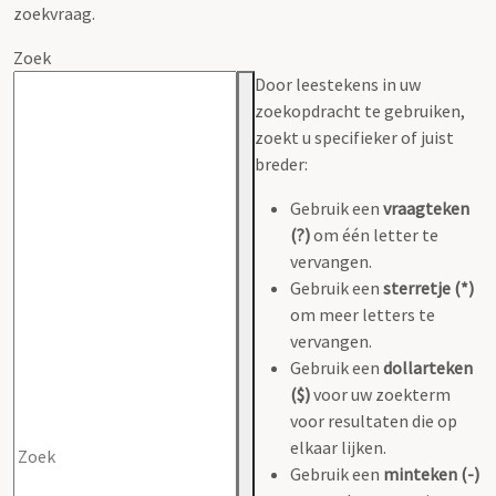
zoekvraag.
Zoek
Door leestekens in uw
zoekopdracht te gebruiken,
zoekt u specifieker of juist
breder:
Gebruik een
vraagteken
(?)
om één letter te
vervangen.
Gebruik een
sterretje (*)
om meer letters te
vervangen.
Gebruik een
dollarteken
($)
voor uw zoekterm
voor resultaten die op
elkaar lijken.
Gebruik een
minteken (-)