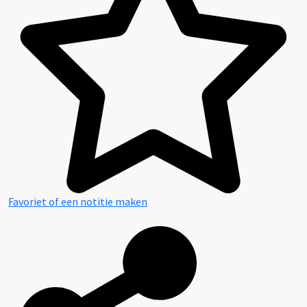
Favoriet of een notitie maken