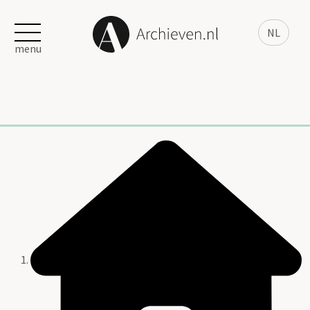
NL
menu