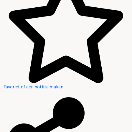
Favoriet of een notitie maken