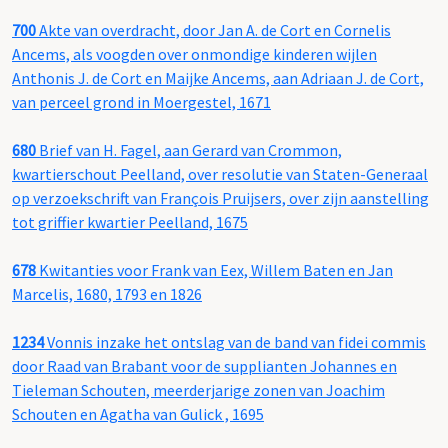
700
Akte van overdracht, door Jan A. de Cort en Cornelis
Ancems, als voogden over onmondige kinderen wijlen
Anthonis J. de Cort en Maijke Ancems, aan Adriaan J. de Cort,
van perceel grond in Moergestel, 1671
680
Brief van H. Fagel, aan Gerard van Crommon,
kwartierschout Peelland, over resolutie van Staten-Generaal
op verzoekschrift van François Pruijsers, over zijn aanstelling
tot griffier kwartier Peelland, 1675
678
Kwitanties voor Frank van Eex, Willem Baten en Jan
Marcelis, 1680, 1793 en 1826
1234
Vonnis inzake het ontslag van de band van fidei commis
door Raad van Brabant voor de supplianten Johannes en
Tieleman Schouten, meerderjarige zonen van Joachim
Schouten en Agatha van Gulick , 1695