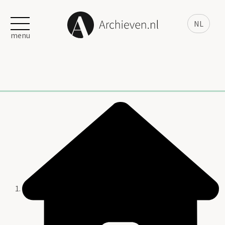
NL
menu