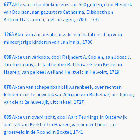
677
Akte van schuldbekentenis van 500 gulden, door Hendrik
van Deursen, aan gezusters Catharina, Elisabeth en
Antonetta Cammu, met bijlagen, 1700 - 1732
1265
Akte van autorisatie inzake een nalatenschap voor
minderjarige kinderen van Jan Mars , 1708
689
Akte van verkoop, door Reijndert A. Coolen, aan Joost J.
Timmermans, als lasthebber Balthasar G. van Kessel in
Haaren, van perceel weiland Heijtvelt in Helvoirt, 1719
670
Akten van schepenbank Hilvarenbeek, over rechten
kinderen uit 1e huwelijk van Adriaan van Bichelaar, bij sluiting
van diens 2e huwelijk, uittreksel, 1727
685
Akte van overdracht, door Aart Teurlings in Oisterwijk,
aan Jan van Kerkhoff in Haaren, van perceel hout- en
groesveld in de Roond in Boxtel, 1741