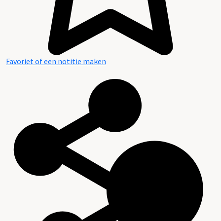
Favoriet of een notitie maken