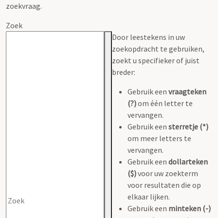
zoekvraag.
Zoek
Door leestekens in uw
zoekopdracht te gebruiken,
zoekt u specifieker of juist
breder:
Gebruik een
vraagteken
(?)
om één letter te
vervangen.
Gebruik een
sterretje (*)
om meer letters te
vervangen.
Gebruik een
dollarteken
($)
voor uw zoekterm
voor resultaten die op
elkaar lijken.
Gebruik een
minteken (-)