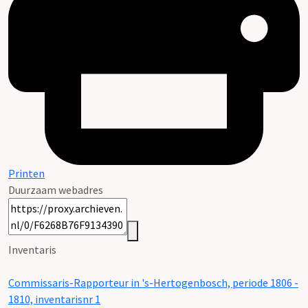
Printen
Duurzaam webadres
Inventaris
Commissaris-Rapporteur in 's-Hertogenbosch, periode 1806 -
1810, inventarisnr 1