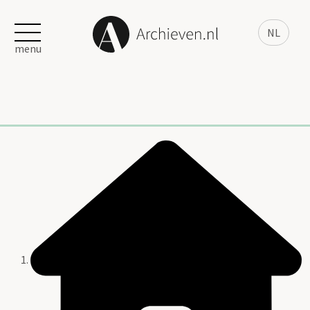
NL
menu