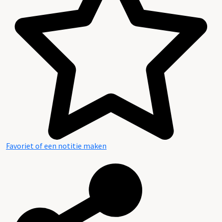
Favoriet of een notitie maken