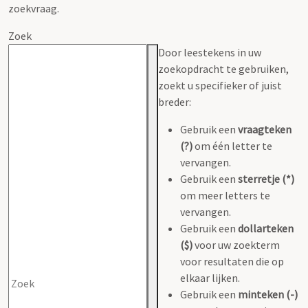
zoekvraag.
Zoek
Door leestekens in uw
zoekopdracht te gebruiken,
zoekt u specifieker of juist
breder:
Gebruik een
vraagteken
(?)
om één letter te
vervangen.
Gebruik een
sterretje (*)
om meer letters te
vervangen.
Gebruik een
dollarteken
($)
voor uw zoekterm
voor resultaten die op
elkaar lijken.
Gebruik een
minteken (-)