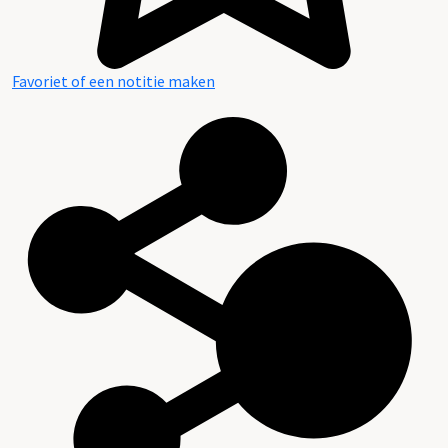
Favoriet of een notitie maken