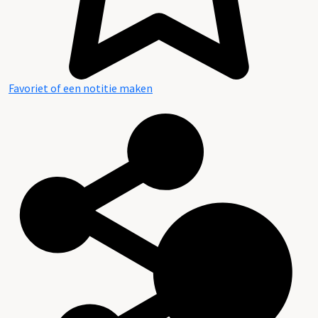
Favoriet of een notitie maken