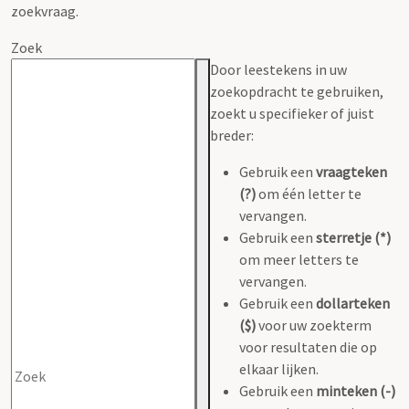
zoekvraag.
Zoek
Door leestekens in uw
zoekopdracht te gebruiken,
zoekt u specifieker of juist
breder:
Gebruik een
vraagteken
(?)
om één letter te
vervangen.
Gebruik een
sterretje (*)
om meer letters te
vervangen.
Gebruik een
dollarteken
($)
voor uw zoekterm
voor resultaten die op
elkaar lijken.
Gebruik een
minteken (-)