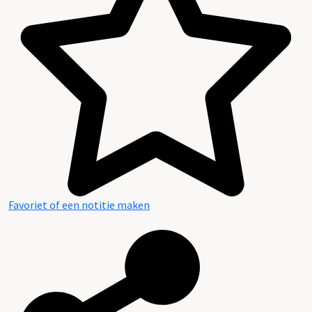
Favoriet of een notitie maken