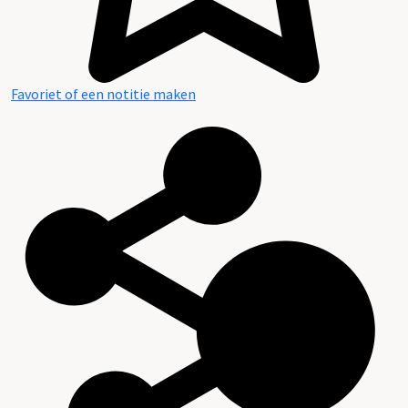
Favoriet of een notitie maken