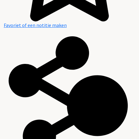
Favoriet of een notitie maken