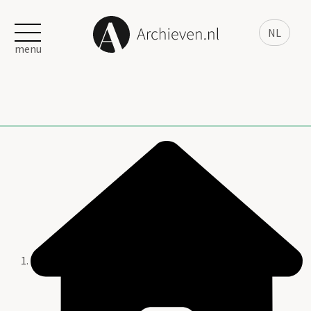
NL
menu