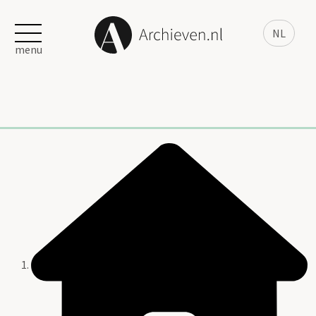
NL
menu