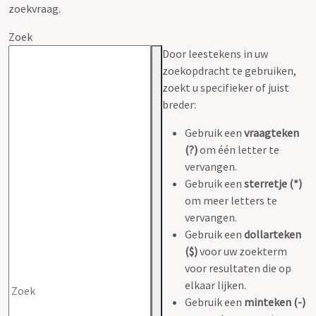
zoekvraag.
Zoek
Door leestekens in uw
zoekopdracht te gebruiken,
zoekt u specifieker of juist
breder:
Gebruik een
vraagteken
(?)
om één letter te
vervangen.
Gebruik een
sterretje (*)
om meer letters te
vervangen.
Gebruik een
dollarteken
($)
voor uw zoekterm
voor resultaten die op
elkaar lijken.
Gebruik een
minteken (-)