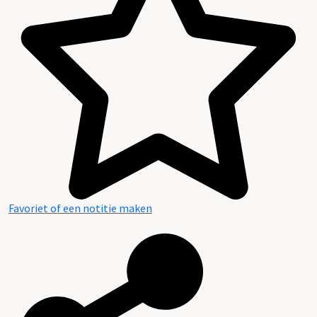
Inleiding
Inventaris
Favoriet of een notitie maken