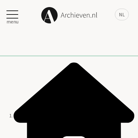
NL
menu