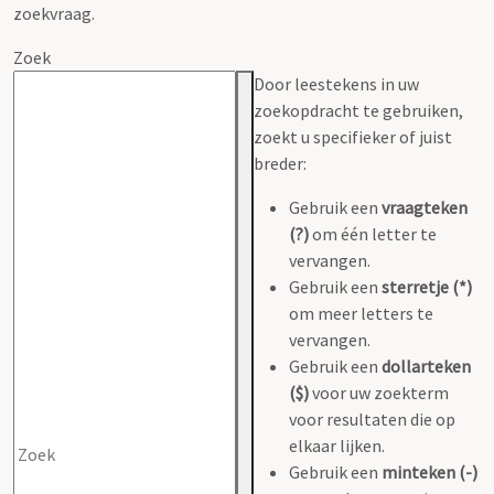
zoekvraag.
Zoek
Door leestekens in uw
zoekopdracht te gebruiken,
zoekt u specifieker of juist
breder:
Gebruik een
vraagteken
(?)
om één letter te
vervangen.
Gebruik een
sterretje (*)
om meer letters te
vervangen.
Gebruik een
dollarteken
($)
voor uw zoekterm
voor resultaten die op
elkaar lijken.
Gebruik een
minteken (-)