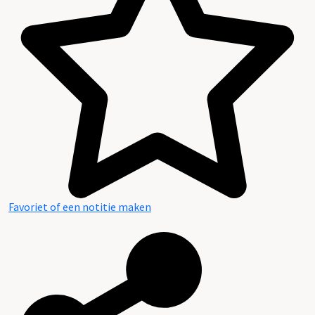
Inleiding
Inventaris
Favoriet of een notitie maken