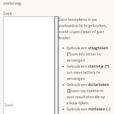
zoekvraag.
Zoek
Door leestekens in uw
zoekopdracht te gebruiken,
zoekt u specifieker of juist
breder:
Gebruik een
vraagteken
(?)
om één letter te
vervangen.
Gebruik een
sterretje (*)
om meer letters te
vervangen.
Gebruik een
dollarteken
($)
voor uw zoekterm
voor resultaten die op
elkaar lijken.
Gebruik een
minteken (-)