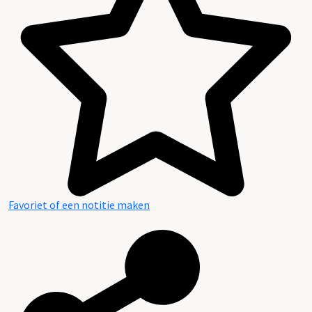
Inleiding
Inventaris
Favoriet of een notitie maken