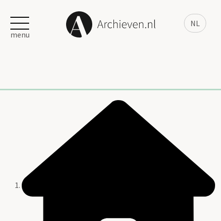
NL
menu