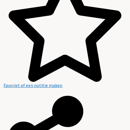
Favoriet of een notitie maken