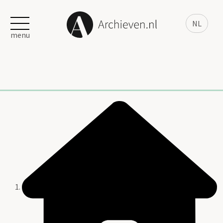
NL
menu