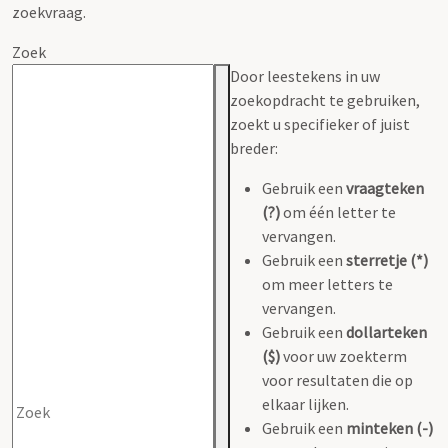
zoekvraag.
Zoek
Door leestekens in uw
zoekopdracht te gebruiken,
zoekt u specifieker of juist
breder:
Gebruik een
vraagteken
(?)
om één letter te
vervangen.
Gebruik een
sterretje (*)
om meer letters te
vervangen.
Gebruik een
dollarteken
($)
voor uw zoekterm
voor resultaten die op
elkaar lijken.
Gebruik een
minteken (-)