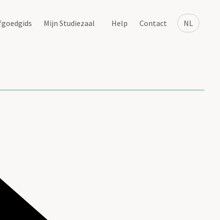
fgoedgids
Mijn Studiezaal
Help
Contact
NL