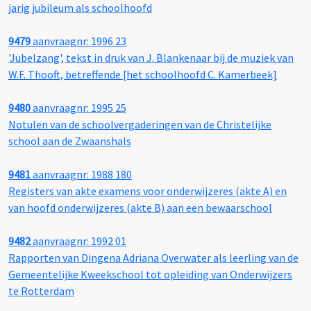
jarig jubileum als schoolhoofd
9479
aanvraagnr: 1996 23
'Jubelzang', tekst in druk van J. Blankenaar bij de muziek van
W.F. Thooft, betreffende [het schoolhoofd C. Kamerbeek]
9480
aanvraagnr: 1995 25
Notulen van de schoolvergaderingen van de Christelijke
school aan de Zwaanshals
9481
aanvraagnr: 1988 180
Registers van akte examens voor onderwijzeres (akte A) en
van hoofd onderwijzeres (akte B) aan een bewaarschool
9482
aanvraagnr: 1992 01
Rapporten van Dingena Adriana Overwater als leerling van de
Gemeentelijke Kweekschool tot opleiding van Onderwijzers
te Rotterdam