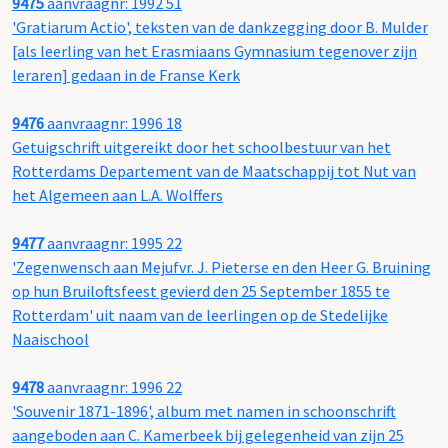
9475
aanvraagnr: 1992 51
'Gratiarum Actio', teksten van de dankzegging door B. Mulder
[als leerling van het Erasmiaans Gymnasium tegenover zijn
leraren] gedaan in de Franse Kerk
9476
aanvraagnr: 1996 18
Getuigschrift uitgereikt door het schoolbestuur van het
Rotterdams Departement van de Maatschappij tot Nut van
het Algemeen aan L.A. Wolffers
9477
aanvraagnr: 1995 22
'Zegenwensch aan Mejufvr. J. Pieterse en den Heer G. Bruining
op hun Bruiloftsfeest gevierd den 25 September 1855 te
Rotterdam' uit naam van de leerlingen op de Stedelijke
Naaischool
9478
aanvraagnr: 1996 22
'Souvenir 1871-1896', album met namen in schoonschrift
aangeboden aan C. Kamerbeek bij gelegenheid van zijn 25