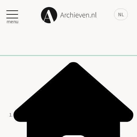
NL
menu