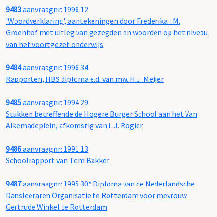
9483
aanvraagnr: 1996 12
'Woordverklaring', aantekeningen door Frederika I.M.
Groenhof met uitleg van gezegden en woorden op het niveau
van het voortgezet onderwijs
9484
aanvraagnr: 1996 34
Rapporten, HBS diploma e.d. van mw. H.J. Meijer
9485
aanvraagnr: 1994 29
Stukken betreffende de Hogere Burger School aan het Van
Alkemadeplein, afkomstig van L.J. Rogier
9486
aanvraagnr: 1991 13
Schoolrapport van Tom Bakker
9487
aanvraagnr: 1995 30* Diploma van de Nederlandsche
Dansleeraren Organisatie te Rotterdam voor mevrouw
Gertrude Winkel te Rotterdam