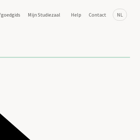
fgoedgids
Mijn Studiezaal
Help
Contact
NL