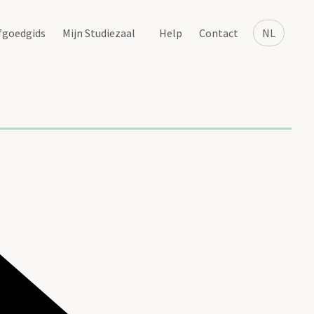
fgoedgids
Mijn Studiezaal
Help
Contact
NL